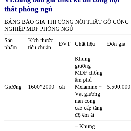
thất phòng ngủ
BẢNG BÁO GIÁ THI CÔNG NỘI THẤT GỖ CÔNG
NGHIỆP MDF PHÒNG NGỦ
Sản
Kích thước
ĐVT
Chất liệu
Đơn giá
phẩm
tiêu chuẩn
Khung
giường
MDF chống
ẩm phủ
Giường
1600*2000
cái
Melamine +
5.500.000
Vạt giường
nan cong
cao cấp tăng
độ êm ái
– Khung