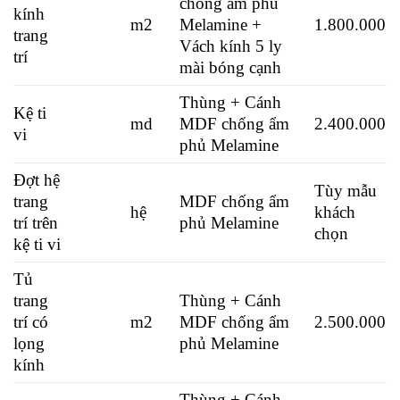
chống ẩm phủ
kính
m2
Melamine +
1.800.000
trang
Vách kính 5 ly
trí
mài bóng cạnh
Thùng + Cánh
Kệ ti
md
MDF chống ẩm
2.400.000
vi
phủ Melamine
Đợt hệ
Tùy mẫu
trang
MDF chống ẩm
hệ
khách
trí trên
phủ Melamine
chọn
kệ ti vi
Tủ
trang
Thùng + Cánh
trí có
m2
MDF chống ẩm
2.500.000
lọng
phủ Melamine
kính
Thùng + Cánh