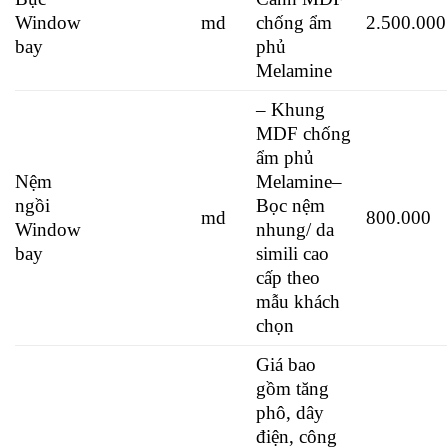
Window
md
chống ẩm
2.500.000
bay
phủ
Melamine
– Khung
MDF chống
ẩm phủ
Nệm
Melamine
–
ngồi
Bọc nệm
md
800.000
Window
nhung/ da
bay
simili cao
cấp theo
mẫu khách
chọn
Giá bao
gồm tăng
phô, dây
điện, công