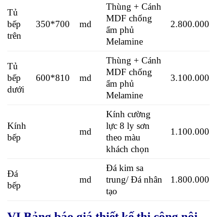
Thùng + Cánh
Tủ
MDF chống
bếp
350*700
md
2.800.000
ẩm phủ
trên
Melamine
Thùng + Cánh
Tủ
MDF chống
bếp
600*810
md
3.100.000
ẩm phủ
dưới
Melamine
Kính cường
Kính
lực 8 ly sơn
md
1.100.000
bếp
theo màu
khách chọn
Đá kim sa
Đá
md
trung/ Đá nhân
1.800.000
bếp
tạo
VI.Bảng báo giá thiết kế thi công nội