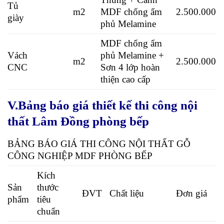
Tủ
m2
MDF chống ẩm
2.500.000
giày
phủ Melamine
MDF chống ẩm
Vách
phủ Melamine +
m2
2.500.000
CNC
Sơn 4 lớp hoàn
thiện cao cấp
V.Bảng báo giá thiết kế thi công nội
thất Lâm Đồng phòng bếp
BẢNG BÁO GIÁ THI CÔNG NỘI THẤT GỖ
CÔNG NGHIỆP MDF PHÒNG BẾP
Kích
Sản
thước
ĐVT
Chất liệu
Đơn giá
phẩm
tiêu
chuẩn