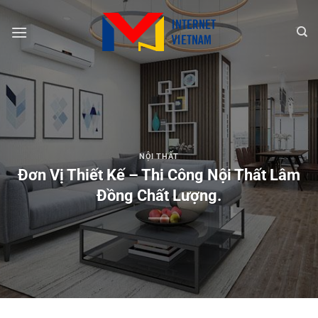
Chuyển
đến
nội
dung
NỘI THẤT
Đơn Vị Thiết Kế – Thi Công Nội Thất Lâm
Đồng Chất Lượng.