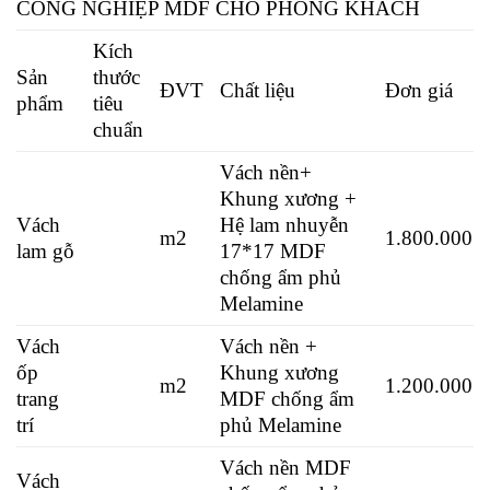
CÔNG NGHIỆP MDF CHO PHÒNG KHÁCH
Kích
Sản
thước
ĐVT
Chất liệu
Đơn giá
phẩm
tiêu
chuẩn
Vách nền+
Khung xương +
Vách
Hệ lam nhuyễn
m2
1.800.000
lam gỗ
17*17 MDF
chống ẩm phủ
Melamine
Vách
Vách nền +
ốp
Khung xương
m2
1.200.000
trang
MDF chống ẩm
trí
phủ Melamine
Vách nền MDF
Vách