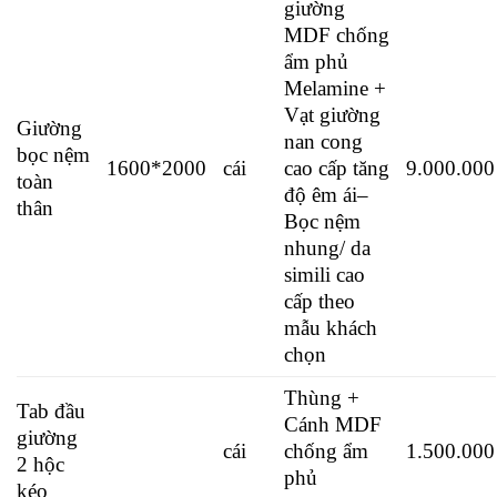
giường
MDF chống
ẩm phủ
Melamine +
Vạt giường
Giường
nan cong
bọc nệm
1600*2000
cái
cao cấp tăng
9.000.000
toàn
độ êm ái
–
thân
Bọc nệm
nhung/ da
simili cao
cấp theo
mẫu khách
chọn
Thùng +
Tab đầu
Cánh MDF
giường
cái
chống ẩm
1.500.000
2 hộc
phủ
kéo