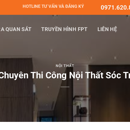
HOTLINE TƯ VẤN VÀ ĐĂNG KÝ
0971.620.
A QUAN SÁT
TRUYỀN HÌNH FPT
LIÊN HỆ
NỘI THẤT
huyên Thi Công Nội Thất Sóc T