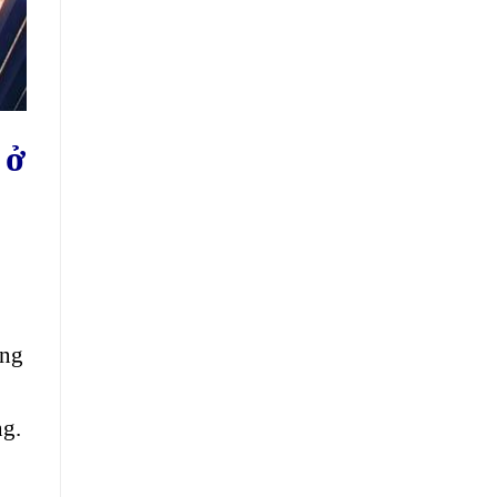
 ở
ong
ng.