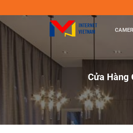
Chuyển
đến
nội
dung
CAMER
Cửa Hàng C