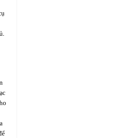
cụ
ủ.
an
ạc
cho
a
để