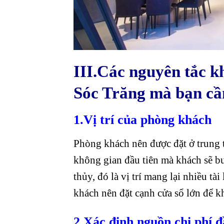
III.Các nguyên tắc kh
Sóc Trăng mà bạn cầ
1.Vị trí của phòng khách
Phòng khách nên được đặt ở trung t
không gian đầu tiên mà khách sẽ b
thủy, đó là vị trí mang lại nhiều t
khách nên đặt cạnh cửa sổ lớn để k
2.Xác định nguồn chi phí đ