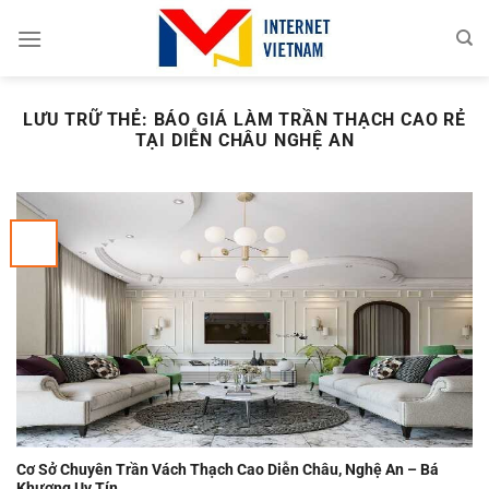
Chuyển
đến
nội
dung
LƯU TRỮ THẺ:
BÁO GIÁ LÀM TRẦN THẠCH CAO RẺ
TẠI DIỄN CHÂU NGHỆ AN
Cơ Sở Chuyên Trần Vách Thạch Cao Diễn Châu, Nghệ An – Bá
Khương Uy Tín.