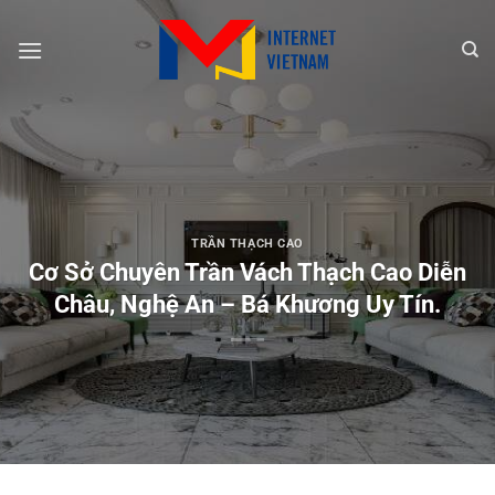
Chuyển
đến
nội
dung
TRẦN THẠCH CAO
Cơ Sở Chuyên Trần Vách Thạch Cao Diễn
Châu, Nghệ An – Bá Khương Uy Tín.