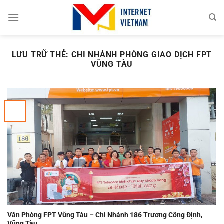
Chuyển
đến
nội
dung
LƯU TRỮ THẺ:
CHI NHÁNH PHÒNG GIAO DỊCH FPT
VŨNG TÀU
Văn Phòng FPT Vũng Tàu – Chi Nhánh 186 Trương Công Định,
Vũng Tàu