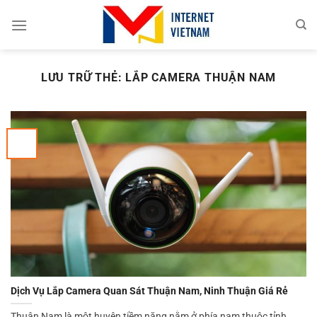
Chuyển
đến
nội
dung
LƯU TRỮ THẺ:
LẮP CAMERA THUẬN NAM
Dịch Vụ Lắp Camera Quan Sát Thuận Nam, Ninh Thuận Giá Rẻ
Thuận Nam là một huyện tiềm năng nằm ở phía nam thuộc tỉnh