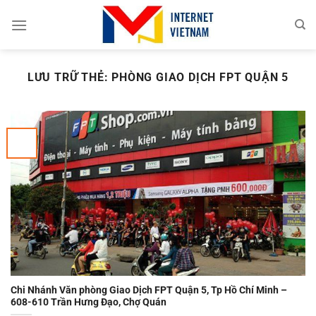
Chuyển
đến
nội
dung
LƯU TRỮ THẺ:
PHÒNG GIAO DỊCH FPT QUẬN 5
Chi Nhánh Văn phòng Giao Dịch FPT Quận 5, Tp Hồ Chí Minh –
608-610 Trần Hưng Đạo, Chợ Quán