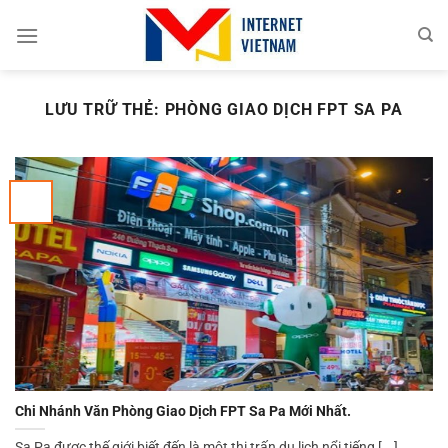
Chuyển
đến
nội
dung
LƯU TRỮ THẺ:
PHÒNG GIAO DỊCH FPT SA PA
Chi Nhánh Văn Phòng Giao Dịch FPT Sa Pa Mới Nhất.
Sa Pa được thế giới biết đến là một thị trấn du lịch nổi tiếng [...]