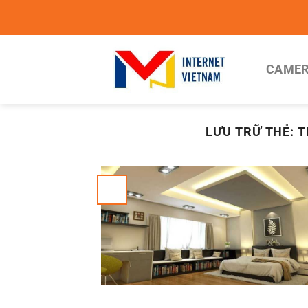
Chuyển
đến
nội
dung
CAMER
LƯU TRỮ THẺ:
T