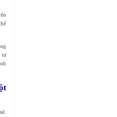
yên
thể
àng
 tư
inh
ột
mẽ.