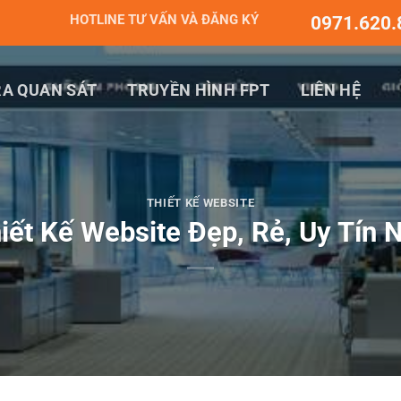
HOTLINE TƯ VẤN VÀ ĐĂNG KÝ
0971.620.
A QUAN SÁT
TRUYỀN HÌNH FPT
LIÊN HỆ
THIẾT KẾ WEBSITE
ết Kế Website Đẹp, Rẻ, Uy Tín N