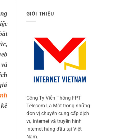
ong
GIỚI THIỆU
iệc
bắt
ức,
web
 và
ịch
giá
inh
Công Ty Viễn Thông FPT
 kế
Telecom Là Một trong những
đơn vị chuyên cung cấp dịch
vụ internet và truyền hình
Internet hàng đầu tại Việt
Nam.