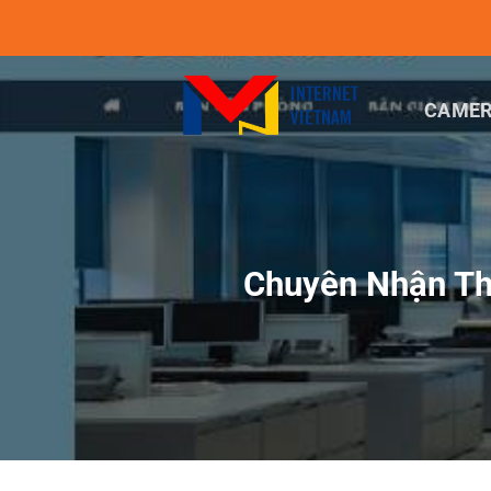
Chuyển
đến
nội
dung
CAMER
Chuyên Nhận Thi