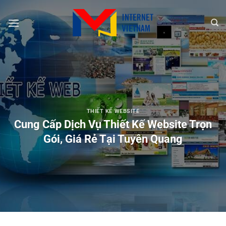
Chuyển
đến
nội
dung
THIẾT KẾ WEBSITE
Cung Cấp Dịch Vụ Thiết Kế Website Trọn
Gói, Giá Rẻ Tại Tuyên Quang