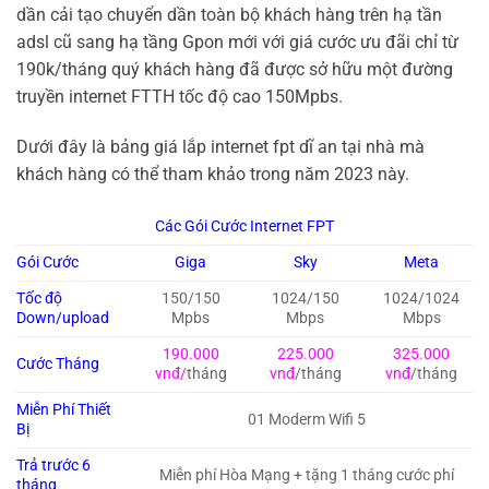
dần cải tạo chuyển dần toàn bộ khách hàng trên hạ tần
adsl cũ sang hạ tầng Gpon mới với giá cước ưu đãi chỉ từ
190k/tháng quý khách hàng đã được sở hữu một đường
truyền internet FTTH tốc độ cao 150Mpbs.
Dưới đây là bảng giá lắp internet fpt dĩ an tại nhà mà
khách hàng có thể tham khảo trong năm 2023 này.
Các Gói Cước Internet FPT
Gói Cước
Giga
Sky
Meta
Tốc độ
150/150
1024/150
1024/1024
Down/upload
Mpbs
Mbps
Mbps
190.000
225.000
325.000
Cước Tháng
vnđ/
tháng
vnđ
/tháng
vnđ
/tháng
Miễn Phí Thiết
01 Moderm Wifi 5
Bị
Trả trước 6
Miễn phí Hòa Mạng + tặng 1 tháng cước phí
tháng