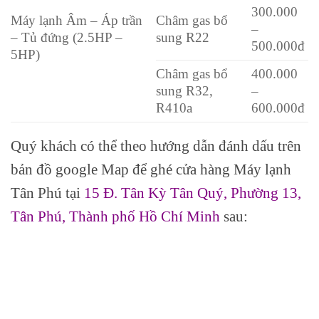
300.000
Máy lạnh Âm – Áp trần
Châm gas bổ
–
– Tủ đứng (2.5HP –
sung R22
500.000đ
5HP)
Châm gas bổ
400.000
sung R32,
–
R410a
600.000đ
Quý khách có thể theo hướng dẫn đánh dấu trên
bản đồ google Map để ghé cửa hàng Máy lạnh
Tân Phú tại
15 Đ. Tân Kỳ Tân Quý, Phường 13,
Tân Phú, Thành phố Hồ Chí Minh
sau: