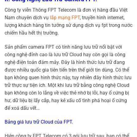
Công ty viễn Thông FPT Telecom là đơn vị hàng đầu Việt
Nam chuyên dịch vụ
lắp mạng FPT
, truyền hình internet,
lượng khách hàng tin tưởng sử dụng dịch vụ fpt trong nước
chiếm hầu hết thị trường.
Sản phẩm camera FPT có tính năng lưu trữ nổi bật với
công nghệ đỉnh cao là lưu trữ Cloud hay còn gọi là công
nghệ điện toán đám mây. Đây là hình thức lưu trữ đang
được nhiều quốc gia tiên tiến trên thế giới tin dùng. Có thể
bạn không quen hình thức này, tuy nhiên đây hình thức lưu
trữ thực sự tiện ích. Một khi lưu trữ bằng công nghệ Cloud
bạn không còn lo lắng về việc thẻ nhớ bị lỗi, hay ổ cứng bị
hư, dữ liệu bị lấy cắp, hay kẻ xấu cố tình phá hoại ổ cứng
để xoá dấu vết…
Bảng giá lưu trữ Cloud của FPT.
Hiện công ty FPT Telecom có 3 gói lưu trữ sau, bạn có thể