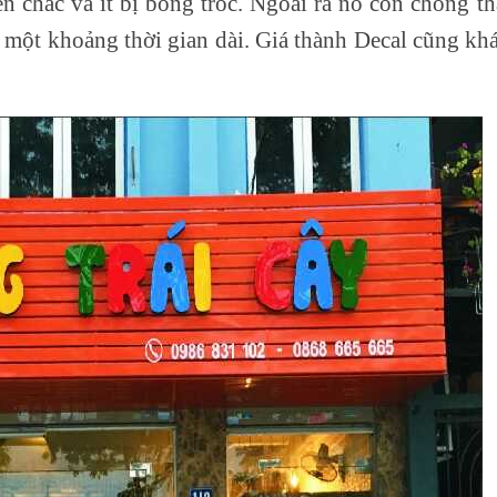
ền chắc và ít bị bong tróc. Ngoài ra nó còn chống t
g một khoảng thời gian dài. Giá thành Decal cũng khá