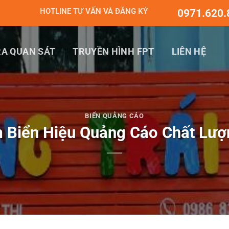
HOTLINE TƯ VẤN VÀ ĐĂNG KÝ
0971.620.
A QUAN SÁT
TRUYỀN HÌNH FPT
LIÊN HỆ
BIỂN QUẢNG CÁO
 Biển Hiệu Quảng Cáo Chất Lượn