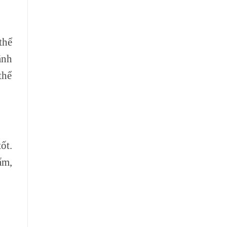
thể
ánh
thể
ốt.
ẩm,