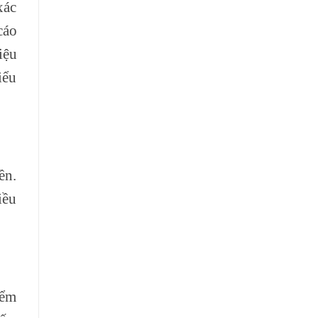
xác
cáo
iệu
iểu
ền.
iều
iểm