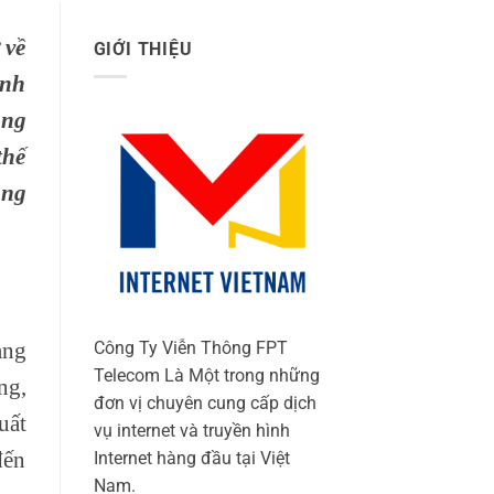
 về
GIỚI THIỆU
anh
ảng
thế
úng
ảng
Công Ty Viễn Thông FPT
Telecom Là Một trong những
ng,
đơn vị chuyên cung cấp dịch
uất
vụ internet và truyền hình
đến
Internet hàng đầu tại Việt
Nam.