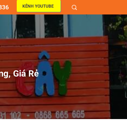
KÊNH YOUTUBE
836
g, Giá Rẻ