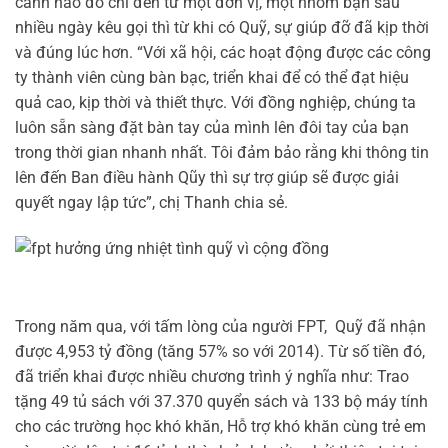
cảnh nào đó chỉ đến từ một đơn vị, một nhóm bạn sau
nhiều ngày kêu gọi thì từ khi có Quỹ, sự giúp đỡ đã kịp thời
và đúng lúc hơn. “Với xã hội, các hoạt động được các công
ty thành viên cùng bàn bạc, triển khai để có thể đạt hiệu
quả cao, kịp thời và thiết thực. Với đồng nghiệp, chúng ta
luôn sẵn sàng đặt bàn tay của mình lên đôi tay của bạn
trong thời gian nhanh nhất. Tôi đảm bảo rằng khi thông tin
lên đến Ban điều hành Qũy thì sự trợ giúp sẽ được giải
quyết ngay lập tức”, chị Thanh chia sẻ.
Trong năm qua, với tấm lòng của người FPT, Quỹ đã nhận
được 4,953 tỷ đồng (tăng 57% so với 2014). Từ số tiền đó,
đã triển khai được nhiều chương trình ý nghĩa như: Trao
tặng 49 tủ sách với 37.370 quyển sách và 133 bộ máy tính
cho các trường học khó khăn, Hỗ trợ khó khăn cùng trẻ em