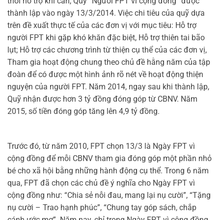
thời hỗ trợ khi cần, Quỹ “Người FPT vì cộng đồng” được
thành lập vào ngày 13/3/2014. Việc chi tiêu của quỹ dựa
trên đề xuất thực tế của các đơn vị với mục tiêu: Hỗ trợ
người FPT khi gặp khó khăn đặc biệt, Hỗ trợ thiên tai bão
lụt; Hỗ trợ các chương trình từ thiện cụ thể của các đơn vị,
Tham gia hoạt động chung theo chủ đề hằng năm của tập
đoàn để có được một hình ảnh rõ nét về hoạt động thiện
nguyện của người FPT. Năm 2014, ngay sau khi thành lập,
Quỹ nhận được hơn 3 tỷ đồng đóng góp từ CBNV. Năm
2015, số tiền đóng góp tăng lên 4,9 tỷ đồng.
Trước đó, từ năm 2010, FPT chọn 13/3 là Ngày FPT vì
cộng đồng để mỗi CBNV tham gia đóng góp một phần nhỏ
bé cho xã hội bằng những hành động cụ thể. Trong 6 năm
qua, FPT đã chọn các chủ đề ý nghĩa cho Ngày FPT vì
cộng đồng như: “Chia sẻ nỗi đau, mang lại nụ cười”, “Tặng
nụ cười – Trao hạnh phúc”, “Chung tay góp sách, chắp
cánh ước mơ”. Năm nay, chỉ trong Ngày FPT vì cộng đồng,