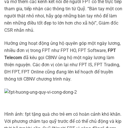
và mở thêm các kênh kết nối để người FPT có thể trực tiếp
tham gia, tiếp nhận các thông tin từ Quỹ. “Bàn tay một con
người thật nhỏ nhoi, hãy góp những bàn tay nhỏ để làm
nên những điều tốt đẹp to lớn hơn cho xã hội”, Giám đốc
CSR nhắn nhủ.
Hưởng ứng hoạt động ủng hộ quyên góp một ngày lương,
nhiều đơn vị trong FPT như FPT HO, FPT Software,
FPT
Telecom
đã kêu gọi CBNV ủng hộ một ngày lương làm
thiện nguyện. Các đơn vị còn lại như FPT IS, FPT Trading,
ĐH FPT, FPT Online cũng đang lên kế hoạch để truyền
thông tới CBNV chương trình này.
Hình ảnh: fpt tặng quà cho trẻ em có hoàn cảnh khó khăn.
Với phương châm tạo quỹ trước để có thể chủ động và kịp