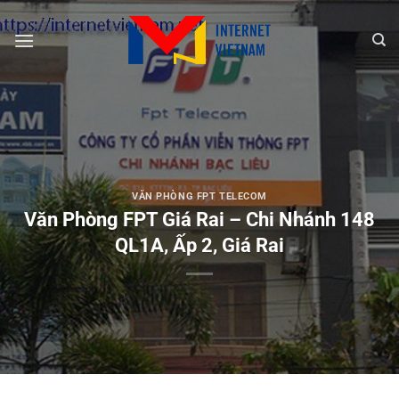
Chuyển
đến
nội
dung
VĂN PHÒNG FPT TELECOM
Văn Phòng FPT Giá Rai – Chi Nhánh 148
QL1A, Ấp 2, Giá Rai