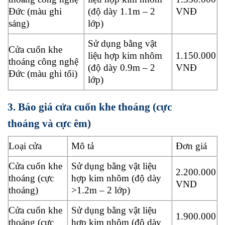
Đức (màu ghi
(độ dày 1.1m – 2
VNĐ
sáng)
lớp)
Sử dụng bằng vật
Cửa cuốn khe
liệu hợp kim nhôm
1.150.000
thoáng công nghệ
(độ dày 0.9m – 2
VNĐ
Đức (màu ghi tối)
lớp)
3. Báo giá cửa cuốn khe thoáng (cực
thoáng và cực êm)
Loại cửa
Mô tả
Đơn giá
Cửa cuốn khe
Sử dụng bằng vật liệu
2.200.000
thoáng (cực
hợp kim nhôm (độ dày
VND
thoáng)
>1.2m – 2 lớp)
Cửa cuốn khe
Sử dụng bằng vật liệu
1.900.000
thoáng (cực
hợp kim nhôm (độ dày