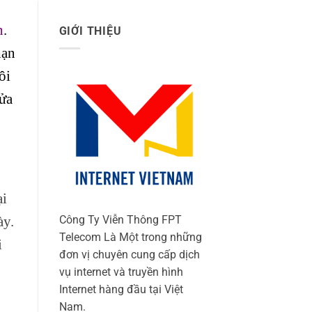
n
.
GIỚI THIỆU
hạn
ôi
ửa
ại
ày.
Công Ty Viễn Thông FPT
Telecom Là Một trong những
i
đơn vị chuyên cung cấp dịch
vụ internet và truyền hình
Internet hàng đầu tại Việt
Nam.