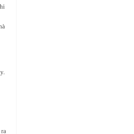
hi
hà
y.
 ra