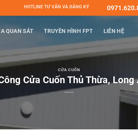
HOTLINE TƯ VẤN VÀ ĐĂNG KÝ
0971.620.
A QUAN SÁT
TRUYỀN HÌNH FPT
LIÊN HỆ
CỬA CUỐN
Công Cửa Cuốn Thủ Thừa, Long