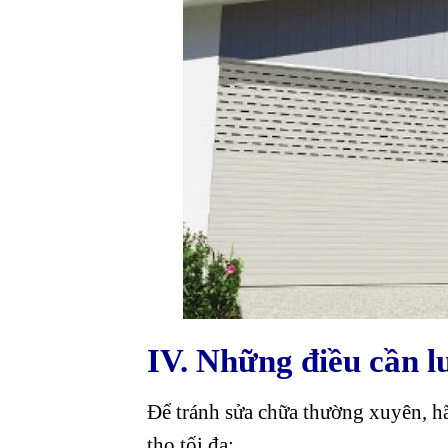
IV. Những điều cần l
Để tránh sửa chữa thường xuyên, hã
thọ tối đa: