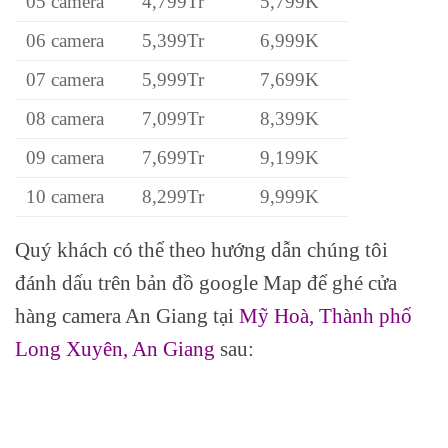
05 camera
4,799Tr
5,799K
06 camera
5,399Tr
6,999K
07 camera
5,999Tr
7,699K
08 camera
7,099Tr
8,399K
09 camera
7,699Tr
9,199K
10 camera
8,299Tr
9,999K
Quý khách có thể theo hướng dẫn chúng tôi
đánh dấu trên bản đồ google Map để ghé cửa
hàng camera An Giang tại
Mỹ Hoà, Thành phố
Long Xuyên, An Giang
sau: