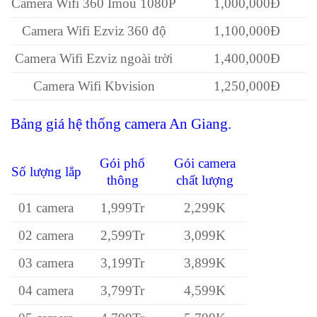
Camera Wifi 360 Imou 1080P
1,000,000Đ
Camera Wifi Ezviz 360 độ
1,100,000Đ
Camera Wifi Ezviz ngoài trời
1,400,000Đ
Camera Wifi Kbvision
1,250,000Đ
Bảng giá hệ thống camera An Giang.
Gói phổ
Gói camera
Số lượng lắp
thông
chất lượng
01 camera
1,999Tr
2,299K
02 camera
2,599Tr
3,099K
03 camera
3,199Tr
3,899K
04 camera
3,799Tr
4,599K