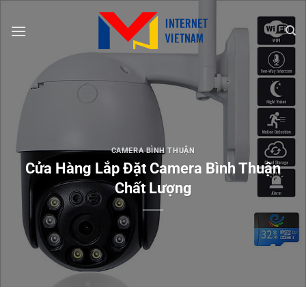
Chuyển
đến
nội
dung
CAMERA BÌNH THUẬN
Cửa Hàng Lắp Đặt Camera Bình Thuận
Chất Lượng