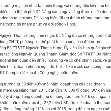
 thương mại lớn nhất tại miền trung, với những đều kiện thu hút
dã khiến cho thành phố Đà Nẵng càng ngày càng được nhiều doa
h doanh tại nơi này, Đà Nẵng hiện đã trở thành những trung tâm
hệ thông tin nhằm phục vụ đời sống xã hội.
g Nguyễn Thành Hưng nhìn nhận, Đà Nẵng đã có những bước độ
dụng CNTT, phù hợp xu thế phát triển chung của đất nước.
rưởng Bộ TT&TT Nguyễn Thành Hưng, Ủy viên Ủy ban quốc gia về
ông tác, ông Nguyễn Quang Thanh, Giám đốc Sở TT&TT Đà Nẵng
ngành liên quan đến nhiều nội dung về cơ chế, chính sách, về 
iển hình, thành phố đề nghị Bộ TT&TT xem xét, sớm công nhậ
 FPT Complex là khu đô Công nghệ phần mềm.
ng trưởng từ 30 đến 40% mỗi năm; doanh thu của các doanh
hần mềm Đà Nẵng năm 2015 đạt gần 10.000 tỷ đồng. Dự kiến n
000 tỷ đồng. Tổng doanh thu 6 tháng đầu năm 2016 của ngành
khẩu phần mềm ước đạt 27,2 triệu USD. Dự kiến doanh thu toà
 đồng, tăng trưởng 110% so với 2015, trong đó kim ngạch xuất