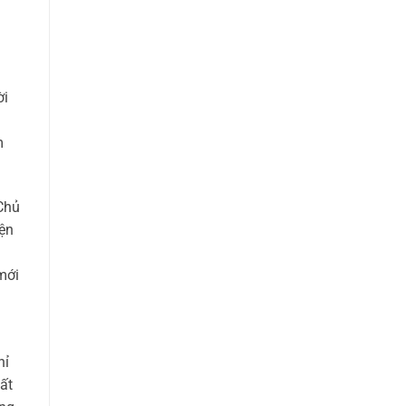
ời
m
Chủ
iện
mới
hỉ
ất