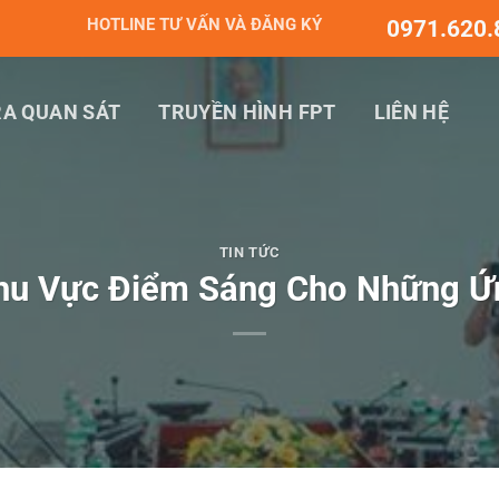
HOTLINE TƯ VẤN VÀ ĐĂNG KÝ
0971.620.
A QUAN SÁT
TRUYỀN HÌNH FPT
LIÊN HỆ
TIN TỨC
hu Vực Điểm Sáng Cho Những 