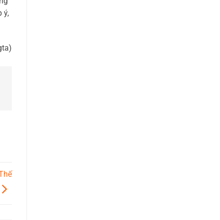
ẵng
 ý,
gta)
Thế