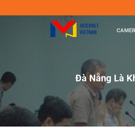
Chuyển
đến
nội
dung
CAMER
Đà Nẵng Là K