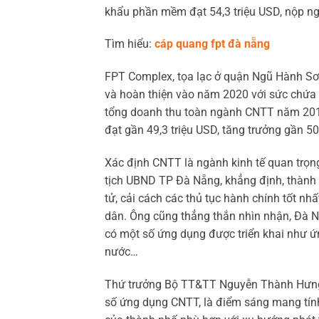
khẩu phần mềm đạt 54,3 triệu USD, nộp n
Tìm hiểu:
cáp quang fpt đà nẵng
FPT Complex, tọa lạc ở quận Ngũ Hành Sơn
và hoàn thiện vào năm 2020 với sức chứ
tổng doanh thu toàn ngành CNTT năm 201
đạt gần 49,3 triệu USD, tăng trưởng gần 5
Xác định CNTT là ngành kinh tế quan trọn
tịch UBND TP Đà Nẵng, khẳng định, thành 
tử, cải cách các thủ tục hành chính tốt n
dân. Ông cũng thẳng thắn nhìn nhận, Đà 
có một số ứng dụng được triển khai như ứ
nước…
Thứ trưởng Bộ TT&TT Nguyễn Thành Hưng 
số ứng dụng CNTT, là điểm sáng mang tính