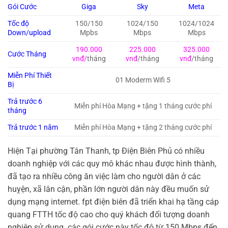
Gói Cước
Giga
Sky
Meta
Tốc độ
150/150
1024/150
1024/1024
Down/upload
Mpbs
Mbps
Mbps
190.000
225.000
325.000
Cước Tháng
vnđ/
tháng
vnđ
/tháng
vnđ
/tháng
Miễn Phí Thiết
01 Moderm Wifi 5
Bị
Trả trước 6
Miễn phí Hòa Mạng + tặng 1 tháng cước phí
tháng
Trả trước 1 năm
Miễn phí Hòa Mạng + tặng 2 tháng cước phí
Hiện Tại phường Tân Thanh, tp Điện Biên Phủ có nhiều
doanh nghiệp với các quy mô khác nhau được hình thành,
đã tạo ra nhiều công ăn việc làm cho người dân ở các
huỵện, xã lân cận, phần lớn người dân này đều muốn sử
dụng mạng internet. fpt điện biên đã triển khai hạ tầng cáp
quang FTTH tốc độ cao cho quý khách đối tượng doanh
nghiệp sử dụng. các gói cước này tốc độ từ 150 Mbps đến