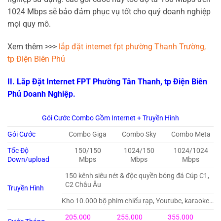
1024 Mbps sẽ bảo đảm phục vụ tốt cho quý doanh nghiệp
mọi quy mô.
Xem thêm >>>
lắp đặt internet fpt phường Thanh Trường,
tp Điện Biên Phủ
II. Lắp Đặt Internet FPT Phường Tân Thanh, tp Điện Biên
Phủ Doanh Nghiệp.
Gói Cước Combo Gồm Internet + Truyền Hình
Gói Cước
Combo Giga
Combo Sky
Combo Meta
Tốc Độ
150/150
1024/150
1024/1024
Down/upload
Mbps
Mbps
Mbps
150 kênh siêu nét & độc quyền bóng đá Cúp C1,
C2 Châu Âu
Truyền Hình
Kho 10.000 bộ phim chiếu rạp, Youtube, karaoke…
205.000
255.000
355.000