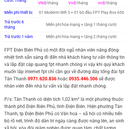
Cước Tháng
VNđ
/tháng
Vnđ
/tháng
vnđ
/tháng
Miễn phí thiết bị
01 Moderm Wifi 5 + 01 bộ đầu FPT Play Box 650
Trả trước 6
Miễn phí hòa mạng + tặng 1 tháng cước
tháng
Trả trước 1 năm
Miễn phí hòa mạng + tặng 2 tháng cước
FPT Điện Biên Phủ có một đội ngũ nhân viên năng động
nhiệt tình sẵn sàng đi đến nhà khách hàng tư vấn thông tin
và lắp đặt cáp quang fpt nhanh chóng vì vậy khi quý khách
muốn lắp internet fpt chỉ cần gọi về đường dây tổng đài fpt
Tân Thanh
0971.620.836
hoặc
0935.446.506
sẽ được
nhân viên đến nhà tư vấn và lắp đặt nhanh chóng.
P/s: Tân Thanh có diện tích 1,02 km² là một phường thuộc
thành phố Điện Biên Phủ, tỉnh Điện Biên. Hiện phường Tân
Thanh, tp Điện Biên Phủ có Văn hoá – xã hội có nhiều tiến
bộ rõ nét, trình độ dân trí ngày càng được nâng lên, an sinh
xã hội, xóa đói giảm nghèo được quan tâm, chất lượng