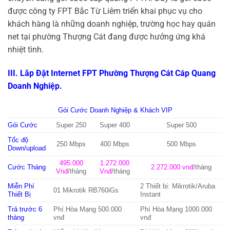
được công ty FPT Bắc Từ Liêm triển khai phục vụ cho
khách hàng là những doanh nghiệp, trường học hay quán
net tại phường Thượng Cát đang được hưởng ứng khá
nhiệt tình.
III. Lắp Đặt Internet FPT Phường Thượng Cát Cáp Quang
Doanh Nghiệp.
Gói Cước Doanh Nghiệp & Khách VIP
Gói Cước
Super 250
Super 400
Super 500
Tốc độ
250 Mbps
400 Mbps
500 Mbps
Down/upload
495.000
1.272.000
Cước Tháng
2.272.000 vnđ
/tháng
Vnđ
/tháng
Vnđ
/tháng
Miễn Phí
2 Thiết bị: Mikrotik/Aruba
01 Mikrotik RB760iGs
Thiết Bị
Instant
Trả trước 6
Phí Hòa Mạng 500.000
Phí Hòa Mạng 1000.000
tháng
vnđ
vnđ