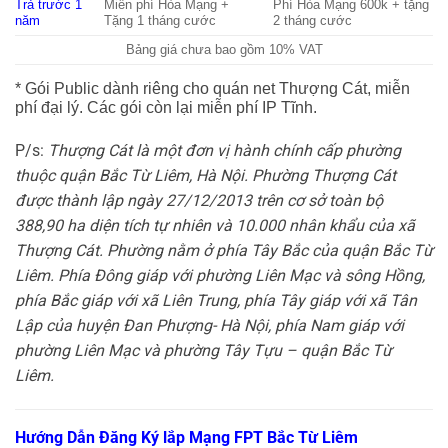
Trả trước 1
Miễn phí Hòa Mạng +
Phí Hòa Mạng 600k + tặng
năm
Tặng 1 tháng cước
2 tháng cước
Bảng giá chưa bao gồm 10% VAT
* Gói Public dành riêng cho quán net Thượng Cát, miễn
phí đại lý. Các gói còn lại miễn phí IP Tĩnh.
P/s:
Thượng Cát là một đơn vị hành chính cấp phường
thuộc quận Bắc Từ Liêm, Hà Nội. Phường Thượng Cát
được thành lập ngày 27/12/2013 trên cơ sở toàn bộ
388,90 ha diện tích tự nhiên và 10.000 nhân khẩu của xã
Thượng Cát. Phường nằm ở phía Tây Bắc của quận Bắc Từ
Liêm. Phía Đông giáp với phường Liên Mạc và sông Hồng,
phía Bắc giáp với xã Liên Trung, phía Tây giáp với xã Tân
Lập của huyện Đan Phượng- Hà Nội, phía Nam giáp với
phường Liên Mạc và phường Tây Tựu – quận Bắc Từ
Liêm.
Hướng Dẫn Đăng Ký lắp Mạng FPT Bắc Từ Liêm