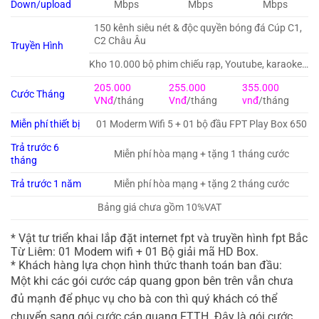
Down/upload
Mbps
Mbps
Mbps
150 kênh siêu nét & độc quyền bóng đá Cúp C1,
C2 Châu Âu
Truyền Hình
Kho 10.000 bộ phim chiếu rạp, Youtube, karaoke…
205.000
255.000
355.000
Cước Tháng
VNđ
/tháng
Vnđ
/tháng
vnđ
/tháng
Miễn phí thiết bị
01 Moderm Wifi 5 + 01 bộ đầu FPT Play Box 650
Trả trước 6
Miễn phí hòa mạng + tặng 1 tháng cước
tháng
Trả trước 1 năm
Miễn phí hòa mạng + tặng 2 tháng cước
Bảng giá chưa gồm 10%VAT
* Vật tư triển khai lắp đặt internet fpt và truyền hình fpt Bắc
Từ Liêm: 01 Modem wifi + 01 Bộ giải mã HD Box.
* Khách hàng lựa chọn hình thức thanh toán ban đầu:
Một khi các gói cước cáp quang gpon bên trên vẫn chưa
đủ mạnh để phục vụ cho bà con thì quý khách có thể
chuyển sang gói cước cáp quang FTTH. Đây là gói cước