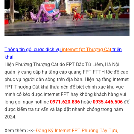
Thông tin gói cước dịch vụ
internet fpt Thượng Cát
triển
khai.
Hiện Phường Thượng Cát do FPT Bắc Từ Liêm, Hà Nội
quản lý cung cấp hạ tầng cáp quang FPT FTTH tốc độ cao
phục vụ người dân sống trên địa bàn. Hiện hạ tầng internet
FPT Thượng Cát khá thưa nên để biết chính xác khu vực
mình có kéo được internet FPT hay không khách hàng vui
lòng gọi ngay hotline
0971.620.836
hoặc
0935.446.506
để
được kiểm tra tư vấn và lắp đặt nhanh chóng trong năm
2024.
Xem thêm >>>
Đăng Ký Internet FPT Phường Tây Tựu,