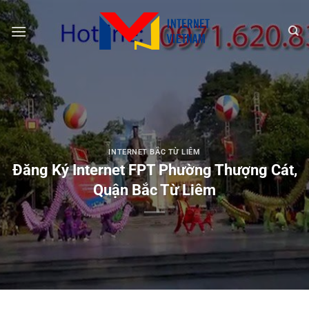
Chuyển
đến
nội
dung
INTERNET BẮC TỪ LIÊM
Đăng Ký Internet FPT Phường Thượng Cát,
Quận Bắc Từ Liêm