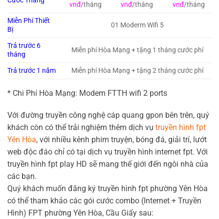
Cước Tháng
vnđ/
tháng
vnđ
/tháng
vnđ
/tháng
Miễn Phí Thiết
01 Moderm Wifi 5
Bị
Trả trước 6
Miễn phí Hòa Mạng + tặng 1 tháng cước phí
tháng
Trả trước 1 năm
Miễn phí Hòa Mạng + tặng 2 tháng cước phí
* Chi Phí Hòa Mạng: Modem FTTH wifi 2 ports
Với đường truyền công nghệ cáp quang gpon bên trên, quý
khách còn có thể trải nghiệm thêm dịch vụ
truyền hình fpt
Yên Hòa
, với nhiều kênh phim truyện, bóng đá, giải trí, lướt
web độc đáo chỉ có tại dịch vụ truyền hình internet fpt. Với
truyền hình fpt play HD sẽ mang thế giới đến ngôi nhà của
các bạn.
Quý khách muốn đăng ký truyền hình fpt phường Yên Hòa
có thể tham khảo các gói cước combo (Internet + Truyền
Hình) FPT phường Yên Hòa, Cầu Giấy sau: