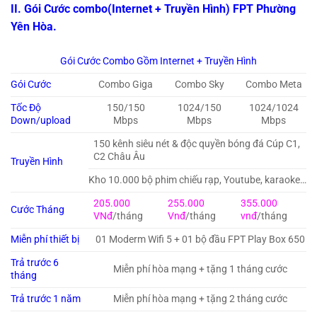
II. Gói Cước combo(Internet + Truyền Hình) FPT Phường
Yên Hòa.
Gói Cước Combo Gồm Internet + Truyền Hình
Gói Cước
Combo Giga
Combo Sky
Combo Meta
Tốc Độ
150/150
1024/150
1024/1024
Down/upload
Mbps
Mbps
Mbps
150 kênh siêu nét & độc quyền bóng đá Cúp C1,
C2 Châu Âu
Truyền Hình
Kho 10.000 bộ phim chiếu rạp, Youtube, karaoke…
205.000
255.000
355.000
Cước Tháng
VNđ
/tháng
Vnđ
/tháng
vnđ
/tháng
Miễn phí thiết bị
01 Moderm Wifi 5 + 01 bộ đầu FPT Play Box 650
Trả trước 6
Miễn phí hòa mạng + tặng 1 tháng cước
tháng
Trả trước 1 năm
Miễn phí hòa mạng + tặng 2 tháng cước