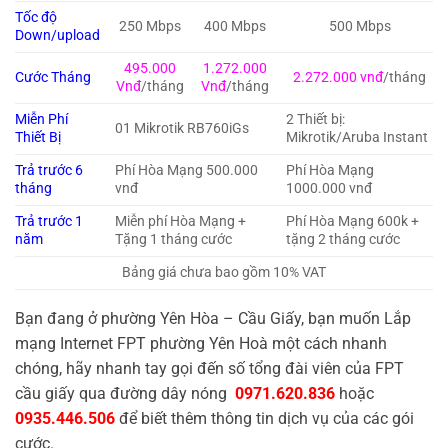
Tốc độ
250 Mbps
400 Mbps
500 Mbps
Down/upload
495.000
1.272.000
Cước Tháng
2.272.000 vnđ
/tháng
Vnđ
/tháng
Vnđ
/tháng
Miễn Phí
2 Thiết bị:
01 Mikrotik RB760iGs
Thiết Bị
Mikrotik/Aruba Instant
Trả trước 6
Phí Hòa Mạng 500.000
Phí Hòa Mạng
tháng
vnđ
1000.000 vnđ
Trả trước 1
Miễn phí Hòa Mạng +
Phí Hòa Mạng 600k +
năm
Tặng 1 tháng cước
tặng 2 tháng cước
Bảng giá chưa bao gồm 10% VAT
Bạn đang ở phường Yên Hòa – Cầu Giấy, bạn muốn Lắp
mạng Internet FPT phường Yên Hoà một cách nhanh
chóng, hãy nhanh tay gọi đến số tổng đài viên của FPT
cầu giấy qua đường dây nóng
0971.620.836
hoặc
0935.446.506
để biết thêm thông tin dịch vụ của các gói
cước.