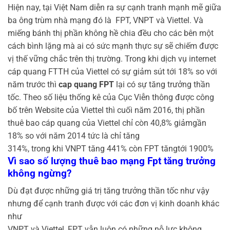
Hiện nay, tại Việt Nam diễn ra sự cạnh tranh mạnh mẽ giữa
ba ông trùm nhà mạng đó là FPT, VNPT và Viettel. Và
miếng bánh thị phần không hề chia đều cho các bên một
cách bình lặng mà ai có sức mạnh thực sự sẽ chiếm được
vị thế vững chắc trên thị trường. Trong khi dịch vụ internet
cáp quang FTTH của Viettel có sự giảm sút tới 18% so với
năm trước thì
cap quang FPT
lại có sự tăng trưởng thần
tốc. Theo số liệu thống kê của Cục Viễn thông được công
bố trên Website của Viettel thì cuối năm 2016, thị phần
thuê bao cáp quang của Viettel chỉ còn 40,8% giảmgần
18% so với năm 2014 tức là chỉ tăng
314%, trong khi VNPT tăng 441% còn FPT tăngtới 1900%
Vì sao số lượng thuê bao mạng Fpt tăng trưởng
không ngừng?
Dù đạt được những giá trị tăng trưởng thần tốc như vậy
nhưng để cạnh tranh được với các đơn vị kinh doanh khác
như
VNPT và Viettel, FPT vẫn luôn có những nỗ lực không