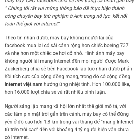
máy bay. CEO facebook chia sẻ trên trang cá nhân gần đây
” Chúng tôi rất vui mừng thông báo đã thực hiện thành
công chuyến bay thử nghiệm ở Anh trong nỗ lực kết nối
toàn thế giới với internet”
Theo tin nhân được, máy bay không người lái của
facebook mua lại có sải cánh rộng hơn chiếc boeing 737
và nhẹ hơn một chiếc xe hơi cỡ nhỏ. Hình ảnh máy bay
không người lái mang Internet đến mọi người được Mark
Zuckerberg chia sẻ trên Facebook lập tức nhận được phản
hồi tích cực của cộng đồng mạng, trong đó có cộng đồng
internet việt nam
hưởng ứng nhiệt tình. Hơn 100.000 like,
hơn 16.000 lượt chia sẻ và rất nhiều bình luận.
Người sáng lập mạng xã hội lớn nhất thế giới mô tả, với
các tấm pin mặt trời gắn trên cánh, máy bay có thể đứng
yên ở độ cao hơn 1,8 km trong vài tháng để “mang Internet
từ trên trời cao” đến với khoảng 4 tỷ người hiện vẫn chưa
có Internet.