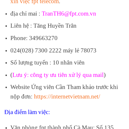
xin việc fpt telecom
.
địa chỉ mai :
TranTH6@fpt.com.vn
Liên hệ : Tăng Huyền Trân
Phone: 349663270
024(028) 7300 2222 máy lẻ 78073
Số lượng tuyển : 10 nhân viên
(
Lưu ý: công ty ưu tiên xử lý qua mail
)
Website Ứng viên Cần Tham khảo trước khi
nộp đơn:
https://internetvietnam.net/
Địa điểm làm việc:
Văn phòng fpt thành phố Cà Mau: Số 135