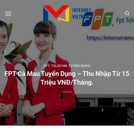
Chuyển
đến
nội
dung
FPT TELECOM TUYỂN DỤNG
FPT Cà Mau Tuyển Dụng – Thu Nhập Từ 15
Triệu VNĐ/Tháng.