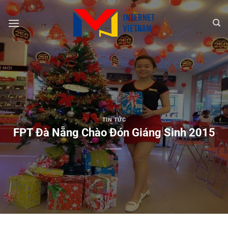
Chuyển
đến
nội
dung
TIN TỨC
FPT Đà Nẵng Chào Đón Giáng Sinh 2015