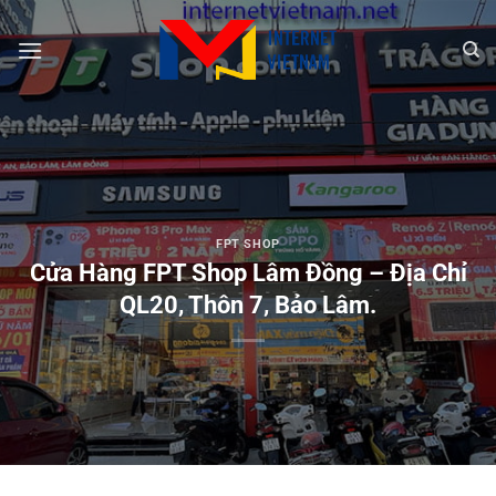
Chuyển
đến
nội
dung
FPT SHOP
Cửa Hàng FPT Shop Lâm Đồng – Địa Chỉ
QL20, Thôn 7, Bảo Lâm.