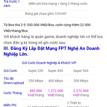
Trả trước 1
Miễn phí hòa mạng + tặng 2 tháng cước
năm
Bảng giá chưa gồm 10%VAT
Từ Box thứ 2-5: 550.000 VND/Box, cước cộng thêm 22.000
VND/tháng/Box.
Với khách hàng là quán game, doanh nghiệp lớn có thể lựa
chọn đăn g ký trong số gói cước sau:
III. Đăng Ký
Lắp Đặt Mạng FPT Nghệ An Doanh
Nghiệp Lớn.
Gói Cước Doanh Nghiệp & Khách VIP
Gói Cước
Super 250
Super 400
Super 500
Tốc độ
250 Mbps
400 Mbps
500 Mbps
Down/upload
495.000
1.272.000
2.272.000
Cước Tháng
Vnđ
/tháng
Vnđ
/tháng
vnđ
/tháng
2 Thiết bị:
Miễn Phí