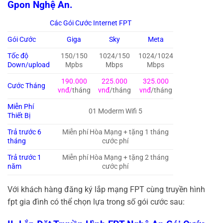
Gpon Nghệ An.
Các Gói Cước Internet FPT
Gói Cước
Giga
Sky
Meta
Tốc độ
150/150
1024/150
1024/1024
Down/upload
Mpbs
Mbps
Mbps
190.000
225.000
325.000
Cước Tháng
vnđ/
tháng
vnđ
/tháng
vnđ
/tháng
Miễn Phí
01 Moderm Wifi 5
Thiết Bị
Trả trước 6
Miễn phí Hòa Mạng + tặng 1 tháng
tháng
cước phí
Trả trước 1
Miễn phí Hòa Mạng + tặng 2 tháng
năm
cước phí
Với khách hàng đăng ký lắp mạng FPT cùng truyền hình
fpt gia đình có thể chọn lựa trong số gói cước sau: