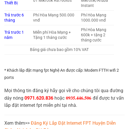
01 Mikrotik RB760iGs
Mikrotik/Aruba
Thiết Bị
Instant
Trả trước 6
Phí Hòa Mạng 500.000
Phí Hòa Mạng
tháng
vnđ
1000.000 vnđ
Phí Hòa Mạng
Trả trước 1
Miễn phí Hòa Mạng +
600k + tặng 2
năm
Tặng 1 tháng cước
tháng cước
Bảng giá chưa bao gồm 10% VAT
* Khách lắp đặt mạng fpt Nghệ An được cấp: Modem FTTH wifi 2
ports
Mọi thông tin đăng ký hãy gọi về cho chúng tôi qua đường
0935.446.506
dây nóng
0971.620.836
hoặc
để được tư vấn
lắp đặt internet fpt miễn phí tại nhà.
Xem thêm>>
Đăng Ký Lắp Đặt Internet FPT Huyện Diễn