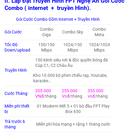
II. Lắp Đặt Truyền Hình FPT Nghệ An Gói Cước
Combo ( internet + truyền Hình).
Gói Cước Combo Gồm Internet + Truyền Hình
Combo
Combo
Gói Cước
Combo Sky
Giga
Meta
Tốc Độ
150/150
1024/150
1024/1024
Down/upload
Mbps
Mbps
Mbps
150 kênh siêu nét & độc quyền bóng đá
Cúp C1, C2 Châu Âu
Truyền Hình
Kho 10.000 bộ phim chiếu rạp, Youtube,
karaoke…
205.000
255.000
355.000
Cước Tháng
VNđ
/tháng
Vnđ
/tháng
vnđ
/tháng
Miễn phí thiết
01 Moderm Wifi 5 + 01 bộ đầu FPT Play
bị
Box 650
Trả trước 6
Miễn phí hòa mạng + tặng 1 tháng cước
tháng