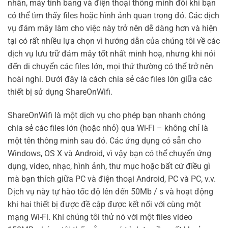
nhân, máy tính bảng và điện thoại thông minh đôi khi bạn
có thể tìm thấy files hoặc hình ảnh quan trọng đó. Các dịch
vụ đám mây làm cho việc này trở nên dễ dàng hơn và hiện
tại có rất nhiều lựa chọn vì hướng dẫn của chúng tôi về các
dịch vụ lưu trữ đám mây tốt nhất minh hoạ, nhưng khi nói
đến di chuyển các files lớn, mọi thứ thường có thể trở nên
hoài nghi. Dưới đây là cách chia sẻ các files lớn giữa các
thiết bị sử dụng ShareOnWifi.
ShareOnWifi là một dịch vụ cho phép bạn nhanh chóng
chia sẻ các files lớn (hoặc nhỏ) qua Wi-Fi – không chỉ là
một tên thông minh sau đó. Các ứng dụng có sẵn cho
Windows, OS X và Android, vì vậy bạn có thể chuyển ứng
dụng, video, nhạc, hình ảnh, thư mục hoặc bất cứ điều gì
mà bạn thích giữa PC và điện thoại Android, PC và PC, v.v.
Dịch vụ này tự hào tốc độ lên đến 50Mb / s và hoạt động
khi hai thiết bị được đề cập được kết nối với cùng một
mạng Wi-Fi. Khi chúng tôi thử nó với một files video