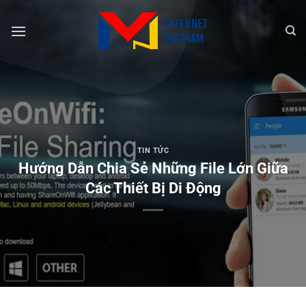
Chuyển
đến
nội
dung
TIN TỨC
Hướng Dẫn Chia Sẻ Những File Lớn Giữa
Các Thiết Bị Di Động