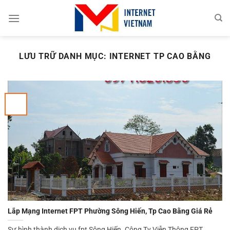
Chuyển
đến
nội
dung
LƯU TRỮ DANH MỤC:
INTERNET TP CAO BẰNG
Lắp Mạng Internet FPT Phường Sông Hiến, Tp Cao Bằng Giá Rẻ
Sự hình thành dịch vụ fpt Sông Hiến. Công Ty Viễn Thông FPT