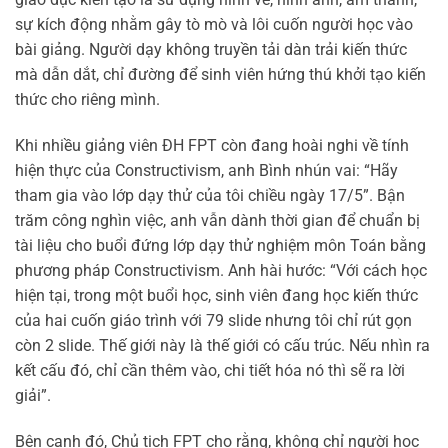
sự kích động nhằm gây tò mò và lôi cuốn người học vào
bài giảng. Người dạy không truyền tải dàn trải kiến thức
mà dẫn dắt, chỉ đường để sinh viên hứng thú khởi tạo kiến
thức cho riêng mình.
Khi nhiều giảng viên ĐH FPT còn đang hoài nghi về tính
hiện thực của Constructivism, anh Bình nhún vai: “Hãy
tham gia vào lớp dạy thử của tôi chiều ngày 17/5”. Bận
trăm công nghìn việc, anh vẫn dành thời gian để chuẩn bị
tài liệu cho buổi đứng lớp dạy thử nghiệm môn Toán bằng
phương pháp Constructivism. Anh hài hước: “Với cách học
hiện tại, trong một buổi học, sinh viên đang học kiến thức
của hai cuốn giáo trình với 79 slide nhưng tôi chỉ rút gọn
còn 2 slide. Thế giới này là thế giới có cấu trúc. Nếu nhìn ra
kết cấu đó, chỉ cần thêm vào, chi tiết hóa nó thì sẽ ra lời
giải”.
Bên cạnh đó, Chủ tịch FPT cho rằng, không chỉ người học