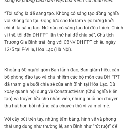
sống và phong cách làm việc của mình với nhân viên.
“Tôi sống là để sáng tạo. Không có sáng tạo đồng nghĩa
với không tồn tại. Động lực cho tôi làm việc hứng khởi
chính là sáng tạo. Nơi nào có sáng tạo tôi đều thích. Chính
vì thế, tôi đến ĐH FPT lần thứ hai để chia sẻ”, Chủ tịch
Trương Gia Bình trải lòng với CBNV ĐH FPT chiều ngày
12/5 tại F-Ville, Hòa Lạc (Hà Nội).
Khoảng 60 người gồm Ban lãnh đạo, Ban giám hiệu, cán
bộ phòng đào tạo và chủ nhiệm các bộ môn của ĐH FPT
đã tham gia buổi chia sẻ của anh Bình tại Hòa Lạc. Dù
xoay quanh nội dung về Constructivism (Chủ nghĩa kiến
tạo) và truyền lửa cho nhân viên, nhưng buổi nói chuyện
thu hút hơn bởi những câu chuyện thú vị và mới mẻ.
Với cây bút trên tay, những tấm bảng, hình vẽ và phong
thái ung dung như thường lệ, anh Bình như “rút ruột” để