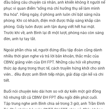
đầu bằng câu chuyện cá nhân, anh khiến không ít người nể
phục vì quan điểm “sống mà chỉ hưởng thụ sẽ làm mình
tha hóa”. Hằng ngày, ở phòng anh luôn chỉ bật sáng nửa
phòng. Khi có khách, điện mới được thắp sáng khắp căn
phòng. Giấy luôn được anh tận dụng viết hết hai mặt.
Trước khi về, anh Bình lại đi một lượt, phòng nào còn sáng
đèn, anh tự tay tắt.
Ngoài phần chia sẻ, người đứng đầu tập đoàn cũng dành
nhiều thời gian nghe và trả lời băn khoăn, thắc mắc của
CBNV, giảng viên của ĐH FPT. Những câu hỏi về phương
thức áp dụng trong thực tế, cách truyền hứng khởi cho sinh
viên… đều được anh Bình tiếp nhận, giải đáp cặn kẽ và chi
tiết.
Buổi nói chuyện kéo dài hơn so với dự kiến một giờ đồng
hồ nhưng tất cả CBNV ĐH FPT đều ngồi đến phút cuối.
Tập trung nghe anh Bình chia sẻ trong 3 giờ, anh Trần Đình