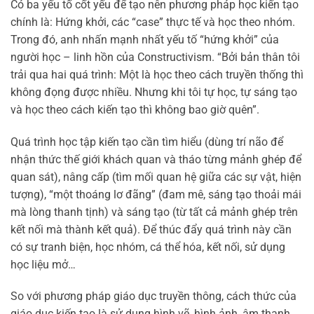
Có ba yếu tố cốt yếu để tạo nên phương pháp học kiến tạo
chính là: Hứng khởi, các “case” thực tế và học theo nhóm.
Trong đó, anh nhấn mạnh nhất yếu tố “hứng khởi” của
người học – linh hồn của Constructivism. “Bởi bản thân tôi
trải qua hai quá trình: Một là học theo cách truyền thống thì
không đọng được nhiều. Nhưng khi tôi tự học, tự sáng tạo
và học theo cách kiến tạo thì không bao giờ quên”.
Quá trình học tập kiến tạo cần tìm hiểu (dùng trí não để
nhận thức thế giới khách quan và tháo từng mảnh ghép để
quan sát), nâng cấp (tìm mối quan hệ giữa các sự vật, hiện
tượng), “một thoáng lơ đãng” (đam mê, sáng tạo thoải mái
mà lòng thanh tịnh) và sáng tạo (từ tất cả mảnh ghép trên
kết nối mà thành kết quả). Để thúc đẩy quá trình này cần
có sự tranh biện, học nhóm, cá thể hóa, kết nối, sử dụng
học liệu mở…
So với phương pháp giáo dục truyền thông, cách thức của
giáo dục kiến tạo là sử dụng hình vẽ, hình ảnh, âm thanh,