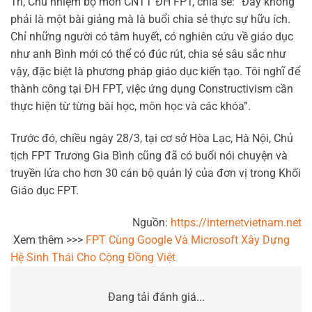
Trí, Chủ nhiệm bộ môn CNTT ĐH FPT, chia sẻ: “Đây không
phải là một bài giảng mà là buổi chia sẻ thực sự hữu ích.
Chỉ những người có tâm huyết, có nghiên cứu về giáo dục
như anh Bình mới có thể có đúc rút, chia sẻ sâu sắc như
vậy, đặc biệt là phương pháp giáo dục kiến tạo. Tôi nghĩ để
thành công tại ĐH FPT, việc ứng dụng Constructivism cần
thực hiện từ từng bài học, môn học và các khóa”.
Trước đó, chiều ngày 28/3, tại cơ sở Hòa Lạc, Hà Nội, Chủ
tịch FPT Trương Gia Bình cũng đã có buổi nói chuyện và
truyền lửa cho hơn 30 cán bộ quản lý của đơn vị trong Khối
Giáo dục FPT.
Nguồn:
https://internetvietnam.net
Xem thêm >>>
FPT Cùng Google Và Microsoft Xây Dựng
Hệ Sinh Thái Cho Cộng Đồng Việt
Đang tải đánh giá...