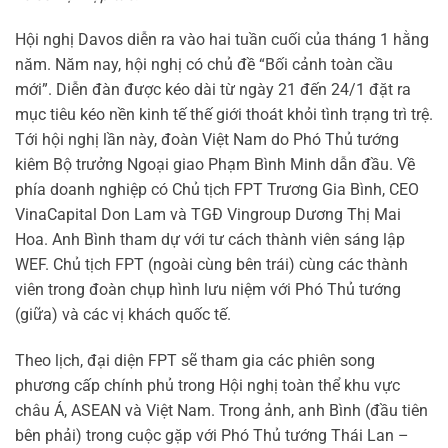
Hội nghị Davos diễn ra vào hai tuần cuối của tháng 1 hằng
năm. Năm nay, hội nghị có chủ đề “Bối cảnh toàn cầu
mới”. Diễn đàn được kéo dài từ ngày 21 đến 24/1 đặt ra
mục tiêu kéo nền kinh tế thế giới thoát khỏi tình trạng trì trệ.
Tới hội nghị lần này, đoàn Việt Nam do Phó Thủ tướng
kiêm Bộ trưởng Ngoại giao Phạm Bình Minh dẫn đầu. Về
phía doanh nghiệp có Chủ tịch FPT Trương Gia Bình, CEO
VinaCapital Don Lam và TGĐ Vingroup Dương Thị Mai
Hoa. Anh Bình tham dự với tư cách thành viên sáng lập
WEF. Chủ tịch FPT (ngoài cùng bên trái) cùng các thành
viên trong đoàn chụp hình lưu niệm với Phó Thủ tướng
(giữa) và các vị khách quốc tế.
Theo lịch, đại diện FPT sẽ tham gia các phiên song
phương cấp chính phủ trong Hội nghị toàn thể khu vực
châu Á, ASEAN và Việt Nam. Trong ảnh, anh Bình (đầu tiên
bên phải) trong cuộc gặp với Phó Thủ tướng Thái Lan –