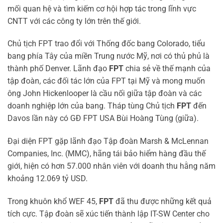
mối quan hệ và tìm kiếm cơ hội hợp tác trong lĩnh vực
CNTT với các công ty lớn trên thế giới.
Chủ tịch FPT trao đổi với Thống đốc bang Colorado, tiểu
bang phía Tây của miền Trung nước Mỹ, nơi có thủ phủ là
thành phố Denver. Lãnh đạo
FPT
chia sẻ về thế mạnh của
tập đoàn, các đối tác lớn của FPT tại Mỹ và mong muốn
ông John Hickenlooper là cầu nối giữa tập đoàn và các
doanh nghiệp lớn của bang. Tháp tùng Chủ tịch
FPT
đến
Davos lần này có GĐ FPT USA Bùi Hoàng Tùng (giữa).
Đại diện FPT gặp lãnh đạo Tập đoàn Marsh & McLennan
Companies, Inc. (MMC), hãng tái bảo hiểm hàng đầu thế
giới, hiện có hơn 57.000 nhân viên với doanh thu hằng năm
khoảng 12.069 tỷ USD.
Trong khuôn khổ WEF 45,
FPT
đã thu được những kết quả
tích cực. Tập đoàn sẽ xúc tiến thành lập IT-SW Center cho