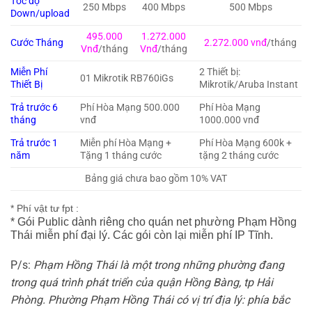
Tốc độ
250 Mbps
400 Mbps
500 Mbps
Down/upload
495.000
1.272.000
Cước Tháng
2.272.000 vnđ
/tháng
Vnđ
/tháng
Vnđ
/tháng
Miễn Phí
2 Thiết bị:
01 Mikrotik RB760iGs
Thiết Bị
Mikrotik/Aruba Instant
Trả trước 6
Phí Hòa Mạng 500.000
Phí Hòa Mạng
tháng
vnđ
1000.000 vnđ
Trả trước 1
Miễn phí Hòa Mạng +
Phí Hòa Mạng 600k +
năm
Tặng 1 tháng cước
tặng 2 tháng cước
Bảng giá chưa bao gồm 10% VAT
* Phí vật tư fpt :
* Gói Public dành riêng cho quán net phường Phạm Hồng
Thái miễn phí đại lý. Các gói còn lại miễn phí IP Tĩnh.
P/s:
Phạm Hồng Thái là một trong những phường đang
trong quá trình phát triển của quận Hồng Bàng, tp Hải
Phòng. Phường Phạm Hồng Thái có vị trí địa lý: phía bắc