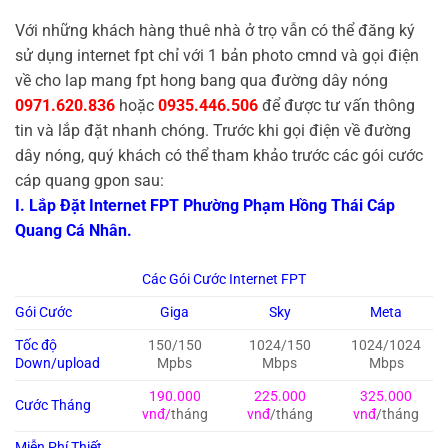
Với những khách hàng thuê nhà ở trọ vẫn có thể đăng ký
sử dụng internet fpt chỉ với 1 bản photo cmnd và gọi điện
về cho lap mang fpt hong bang qua đường dây nóng
0971.620.836
hoặc
0935.446.506
để được tư vấn thông
tin và lắp đặt nhanh chóng. Trước khi gọi điện về đường
dây nóng, quý khách có thể tham khảo trước các gói cước
cáp quang gpon sau:
I. Lắp Đặt Internet FPT Phường Phạm Hồng Thái Cáp
Quang Cá Nhân.
Các Gói Cước Internet FPT
Gói Cước
Giga
Sky
Meta
Tốc độ
150/150
1024/150
1024/1024
Down/upload
Mpbs
Mbps
Mbps
190.000
225.000
325.000
Cước Tháng
vnđ/
tháng
vnđ
/tháng
vnđ
/tháng
Miễn Phí Thiết