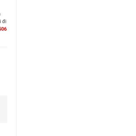
h
 đi
506