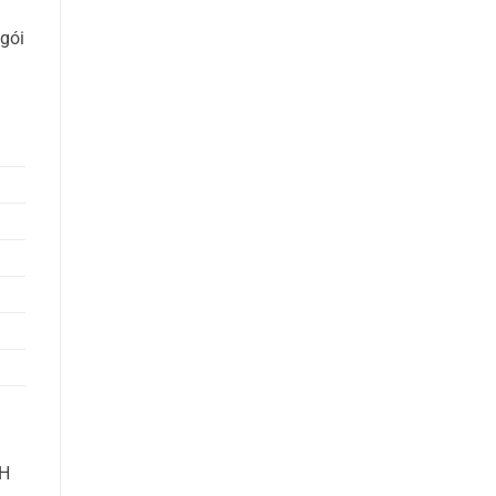
gói
TH