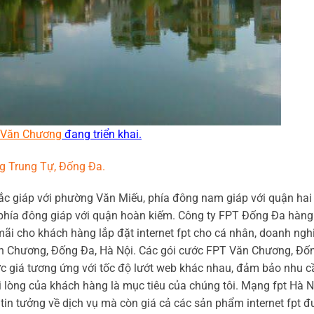
t Văn Chương
đang triển khai.
g Trung Tự, Đống Đa.
bắc giáp với phường Văn Miếu, phía đông nam giáp với quận hai
, phía đông giáp với quận hoàn kiếm. Công ty FPT Đống Đa hàng
mãi cho khách hàng lắp đặt internet fpt cho cá nhân, doanh ngh
ăn Chương, Đống Đa, Hà Nội. Các gói cước FPT Văn Chương, Đố
c giá tương ứng với tốc độ lướt web khác nhau, đảm bảo nhu c
ài lòng của khách hàng là mục tiêu của chúng tôi. Mạng fpt Hà N
in tưởng về dịch vụ mà còn giá cả các sản phẩm internet fpt đ