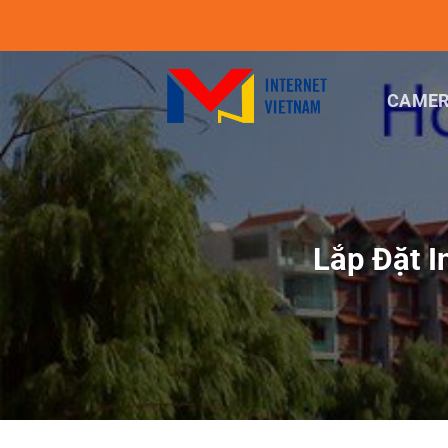
Chuyển
đến
nội
dung
CAMER
Lắp Đặt 