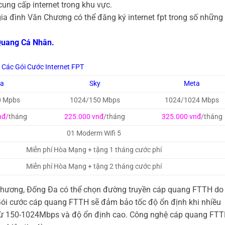
cung cấp internet trong khu vực.
ia đình Văn Chương có thể đăng ký internet fpt trong số những 
Quang Cá Nhân.
Các Gói Cước Internet FPT
ga
Sky
Meta
0 Mpbs
1024/150 Mbps
1024/1024 Mbps
nđ/
tháng
225.000 vnđ
/tháng
325.000 vnđ
/tháng
01 Moderm Wifi 5
Miễn phí Hòa Mạng + tặng 1 tháng cước phí
Miễn phí Hòa Mạng + tặng 2 tháng cước phí
Chương, Đống Đa có thể chọn đường truyền cáp quang FTTH do
Gói cước cáp quang FTTH sẽ đảm bảo tốc độ ổn định khi nhiều
độ từ 150-1024Mbps và độ ổn định cao. Công nghệ cáp quang FT