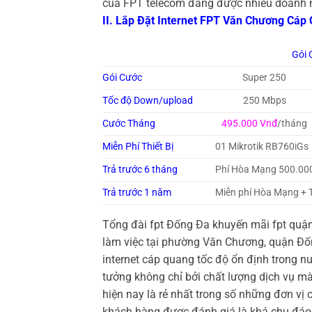
của FPT telecom đang được nhiều doanh n
II. Lắp Đặt Internet FPT Văn Chương Cáp
Gói 
Gói Cước
Super 250
Tốc độ Down/upload
250 Mbps
Cước Tháng
495.000 Vnđ
/tháng
Miễn Phí Thiết Bị
01 Mikrotik RB760iGs
Trả trước 6 tháng
Phí Hòa Mạng 500.00
Trả trước 1 năm
Miễn phí Hòa Mạng + 
Tổng đài fpt Đống Đa khuyến mãi fpt quậ
làm việc tại phường Văn Chương, quận Đốn
internet cáp quang tốc độ ổn định trong n
tưởng không chỉ bởi chất lượng dịch vụ m
hiện nay là rẻ nhất trong số những đơn vị
khách hàng được đánh giá là khá chu đáo 