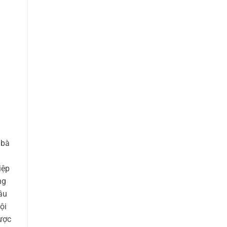
 bà
iệp
ng
ầu
ội
ược