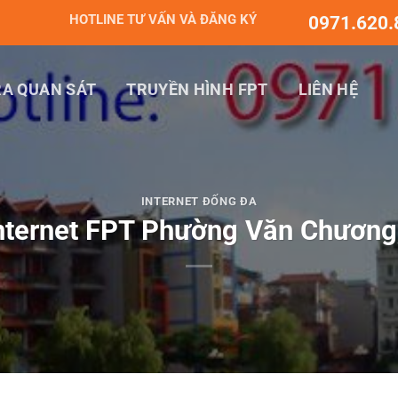
HOTLINE TƯ VẤN VÀ ĐĂNG KÝ
0971.620.
A QUAN SÁT
TRUYỀN HÌNH FPT
LIÊN HỆ
INTERNET ĐỐNG ĐA
Internet FPT Phường Văn Chương