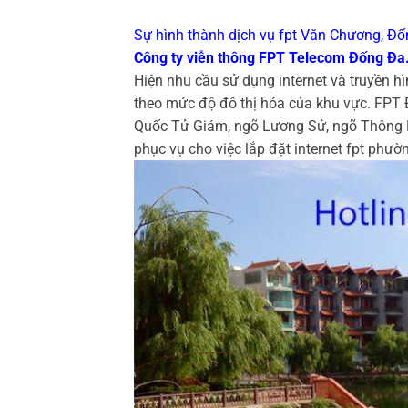
Sự hình thành dịch vụ fpt Văn Chương, Đố
Công ty viễn thông FPT Telecom Đống Đa
Hiện nhu cầu sử dụng internet và truyền
theo mức độ đô thị hóa của khu vực. FPT 
Quốc Tử Giám, ngõ Lương Sử, ngõ Thông 
phục vụ cho việc lắp đặt internet fpt ph