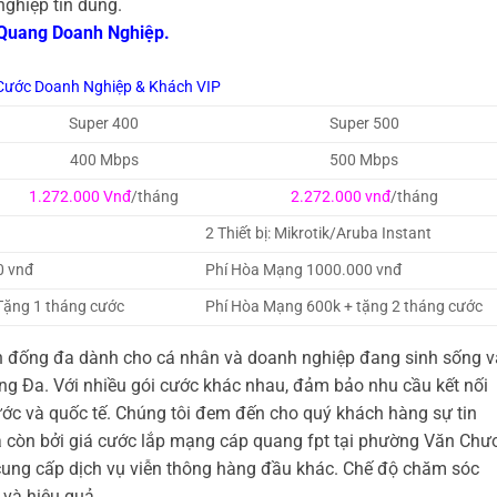
ghiệp tin dùng.
 Quang Doanh Nghiệp.
Cước Doanh Nghiệp & Khách VIP
Super 400
Super 500
400 Mbps
500 Mbps
1.272.000 Vnđ
/tháng
2.272.000 vnđ
/tháng
2 Thiết bị: Mikrotik/Aruba Instant
0 vnđ
Phí Hòa Mạng 1000.000 vnđ
Tặng 1 tháng cước
Phí Hòa Mạng 600k + tặng 2 tháng cước
n đống đa dành cho cá nhân và doanh nghiệp đang sinh sống v
g Đa. Với nhiều gói cước khác nhau, đảm bảo nhu cầu kết nối
ước và quốc tế. Chúng tôi đem đến cho quý khách hàng sự tin
à còn bởi giá cước lắp mạng cáp quang fpt tại phường Văn Chư
 cung cấp dịch vụ viễn thông hàng đầu khác. Chế độ chăm sóc
và hiệu quả.