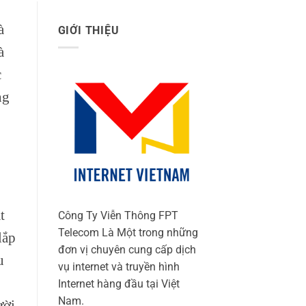
à
GIỚI THIỆU
à
c
ng
t
Công Ty Viễn Thông FPT
Telecom Là Một trong những
lắp
đơn vị chuyên cung cấp dịch
u
vụ internet và truyền hình
Internet hàng đầu tại Việt
Nam.
ười