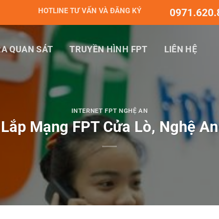
HOTLINE TƯ VẤN VÀ ĐĂNG KÝ
0971.620.
A QUAN SÁT
TRUYỀN HÌNH FPT
LIÊN HỆ
INTERNET FPT NGHỆ AN
Lắp Mạng FPT Cửa Lò, Nghệ An