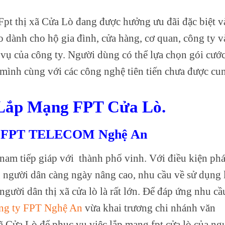
pt thị xã Cửa Lò đang được hưởng ưu đãi đặc biệt v
 dành cho hộ gia đình, cửa hàng, cơ quan, công ty v
vụ của công ty. Người dùng có thể lựa chọn gói cướ
 mình cùng với các công nghệ tiên tiến chưa được cu
Lắp Mạng FPT Cửa Lò.
FPT TELECOM Nghệ An
a nam tiếp giáp với thành phố vinh. Với điều kiện phá
ng người dân càng ngày nâng cao, nhu cầu về sử dụng 
người dân thị xã cửa lò là rất lớn. Để đáp ứng nhu cầ
ng ty FPT Nghệ An
vừa khai trương chi nhánh văn
Cửa Lò để phục vụ việc lắp mạng fpt cửa lò của ng