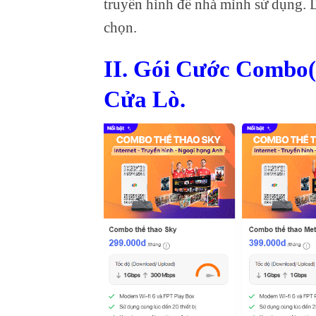
truyền hình để nhà mình sử dụng. D
chọn.
II. Gói Cước Combo(
Cửa Lò.