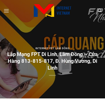
Chuyển
đến
nội
dung
INTERNET FPT LÂM ĐỒNG
Lắp Mạng FPT Di Linh, Lâm Đồng – Cửa
Hàng 813-815-817, Đ. Hùng Vương, Di
Linh