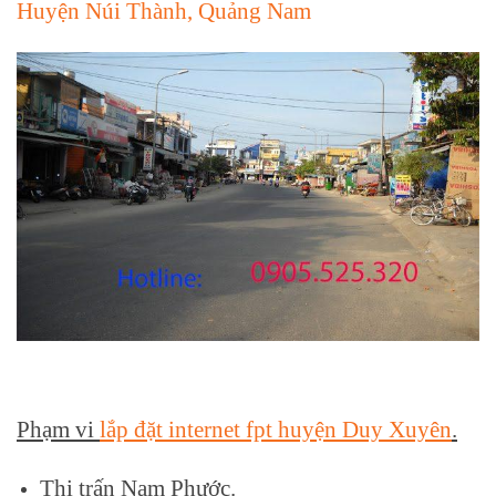
Huyện Núi Thành, Quảng Nam
Phạm vi
lắp đặt internet fpt huyện Duy Xuyên
.
Thị trấn Nam Phước.