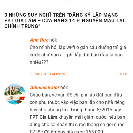
3 NHỮNG SUY NGHĨ TRÊN “
ĐĂNG KÝ LẮP MẠNG
FPT GIA LÂM – CỬA HÀNG 14 P. NGUYỄN MẬU TÀI,
CHÍNH TRUNG
”
Anh Đức
nói:
Cho mình hỏi lắp wi-fi ơ gần cầu đuống thì giá
cước như nào ạ… phí lắp đặt ban đầu là bao
nhiêu???
01/08/2015 TẠI 09:20
TRẢ LỜI
Administrator
nói:
Chào bạn, về vấn đề chi phí lắp đặt ban đầu
còn phụ thuộc vào việc bạn lắp cho nhà riêng
hay cho phòng trọ. Trong tháng 8/2015 này
FPT Gia Lâm
khuyến mãi giảm cước, nếu bạn
dùng cho cá nhân thì cước tháng có gói cước
F7 tốc độ 6mbps giá cước 165.000