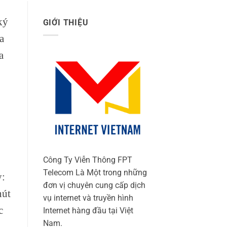
ký
GIỚI THIỆU
a
a
Công Ty Viễn Thông FPT
Telecom Là Một trong những
y:
đơn vị chuyên cung cấp dịch
nút
vụ internet và truyền hình
c
Internet hàng đầu tại Việt
Nam.