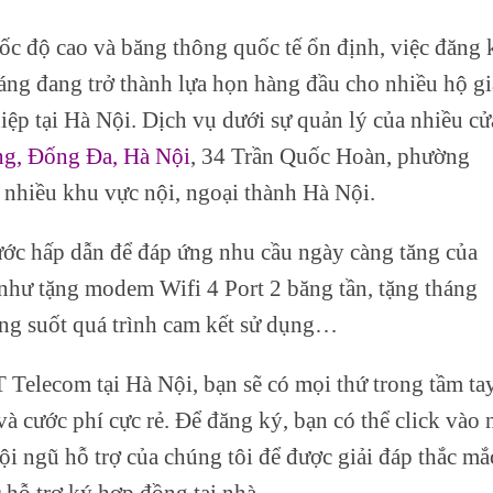
tốc độ cao và băng thông quốc tế ổn định, việc đăng 
áng đang trở thành lựa họn hàng đầu cho nhiều hộ gi
iệp tại Hà Nội. Dịch vụ dưới sự quản lý của nhiều cử
ng, Đống Đa, Hà Nội
, 34 Trần Quốc Hoàn, phường
nhiều khu vực nội, ngoại thành Hà Nội.
ước hấp dẫn để đáp ứng nhu cầu ngày càng tăng của
như tặng modem Wifi 4 Port 2 băng tần, tặng tháng
rong suốt quá trình cam kết sử dụng…
Telecom tại Hà Nội, bạn sẽ có mọi thứ trong tầm ta
à cước phí cực rẻ. Để đăng ký, bạn có thể click vào 
ội ngũ hỗ trợ của chúng tôi để được giải đáp thắc mắ
 hỗ trợ ký hợp đồng tại nhà.