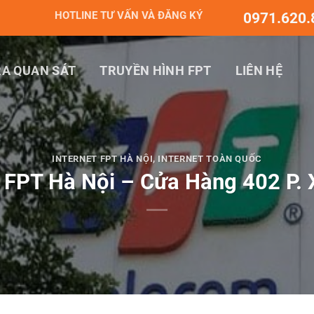
HOTLINE TƯ VẤN VÀ ĐĂNG KÝ
0971.620.
A QUAN SÁT
TRUYỀN HÌNH FPT
LIÊN HỆ
INTERNET FPT HÀ NỘI
,
INTERNET TOÀN QUỐC
FPT Hà Nội – Cửa Hàng 402 P.