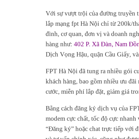
Với sự vượt trội của đường truyền 
lắp mạng fpt Hà Nội chỉ từ 200k/th
đình, cơ quan, đơn vị và doanh ngh
hàng như:
402 P. Xã Đàn, Nam Đồ
Dịch Vọng Hậu, quận Cầu Giấy, và 
FPT Hà Nội đã tung ra nhiều gói c
khách hàng, bao gồm nhiều ưu đãi 
cước, miễn phí lắp đặt, giảm giá t
Bằng cách đăng ký dịch vụ của FPT 
modem cực chất, tốc độ cực nhanh v
“Đăng ký” hoặc chat trực tiếp với đ
và tư vấn chính xác, cũng như được