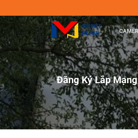
Chuyển
đến
nội
dung
CAMER
Đăng Ký Lắp Mạng 