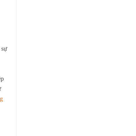
 sự
ệp
ử
g