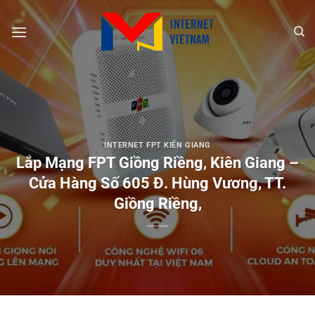
Chuyển
đến
nội
dung
INTERNET FPT KIÊN GIANG
Lắp Mạng FPT Giồng Riềng, Kiên Giang –
Cửa Hàng Số 605 Đ. Hùng Vương, TT.
Giồng Riềng,