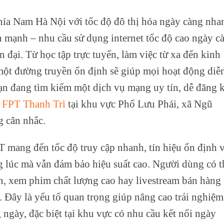
hía Nam Hà Nội với tốc độ đô thị hóa ngày càng nha
n mạnh – nhu cầu sử dụng internet tốc độ cao ngày c
n đại. Từ học tập trực tuyến, làm việc từ xa đến kinh
 một đường truyền ổn định sẽ giúp mọi hoạt động diễ
ạn đang tìm kiếm một dịch vụ mạng uy tín, dễ đăng 
g FPT Thanh Trì
tại khu vực Phố Lưu Phái, xã Ngũ
g cân nhắc.
T mang đến tốc độ truy cập nhanh, tín hiệu ổn định 
ng lúc mà vẫn đảm bảo hiệu suất cao. Người dùng có t
ến, xem phim chất lượng cao hay livestream bán hàng
. Đây là yếu tố quan trọng giúp nâng cao trải nghiệm
 ngày, đặc biệt tại khu vực có nhu cầu kết nối ngày