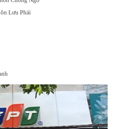
hôn Lưu Phái
anh