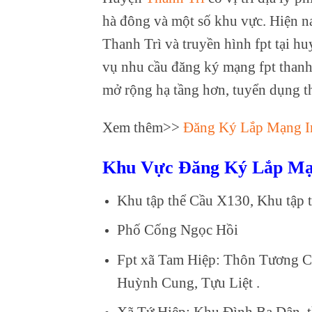
hà đông và một số khu vực. Hiện na
Thanh Trì và truyền hình fpt tại h
vụ nhu cầu đăng ký mạng fpt thanh
mở rộng hạ tầng hơn, tuyển dụng t
Xem thêm>>
Đăng Ký Lắp Mạng I
Khu Vực Đăng Ký Lắp Mạ
Khu tập thể Cầu X130, Khu tập 
Phố Cống Ngọc Hồi
Fpt xã Tam Hiệp: Thôn Tương C
Huỳnh Cung, Tựu Liệt .
Xã Tứ Hiệp: Khu Đình Ba Dân,