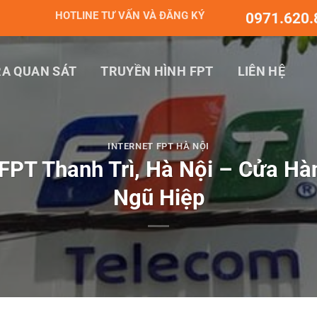
HOTLINE TƯ VẤN VÀ ĐĂNG KÝ
0971.620.
A QUAN SÁT
TRUYỀN HÌNH FPT
LIÊN HỆ
INTERNET FPT HÀ NỘI
PT Thanh Trì, Hà Nội – Cửa Hà
Ngũ Hiệp