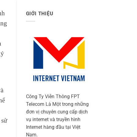
nh
GIỚI THIỆU
àng
n
ký
và
Công Ty Viễn Thông FPT
hể
Telecom Là Một trong những
đơn vị chuyên cung cấp dịch
vụ internet và truyền hình
 sử
Internet hàng đầu tại Việt
Nam.