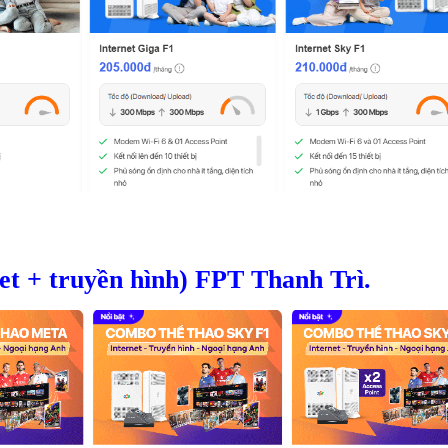
t + truyền hình) FPT Thanh Trì.