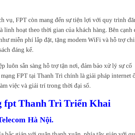
ch vụ, FPT còn mang đến sự tiện lợi với quy trình đ
à linh hoạt theo thời gian của khách hàng. Bên cạnh 
như miễn phí lắp đặt, tặng modem WiFi và hỗ trợ chi
sách đáng kể.
p luôn sẵn sàng hỗ trợ tận nơi, đảm bảo xử lý sự cố
mạng FPT tại Thanh Trì chính là giải pháp internet 
m việc và giải trí trong thời đại số.
 fpt Thanh Trì Triển Khai
Telecom Hà Nội.
hía bắc giáp với quận thanh xuân, phía tây giáp với q