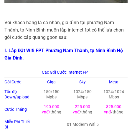
Với khách hàng là cá nhân, gia đình tại phường Nam
Thành, tp Ninh Bình muốn lắp internet fpt có thể lựa chọn
gói cước cáp quang gpon sau:
I. Lắp Đặt Wifi FPT Phường Nam Thành, tp Ninh Bình Hộ
Gia Đình.
Các Gói Cước Internet FPT
Gói Cước
Giga
Sky
Meta
Tốc độ
150/150
1024/150
1024/1024
Down/upload
Mpbs
Mbps
Mbps
190.000
225.000
325.000
Cước Tháng
vnđ/
tháng
vnđ
/tháng
vnđ
/tháng
Miễn Phí Thiết
01 Moderm Wifi 5
Bị