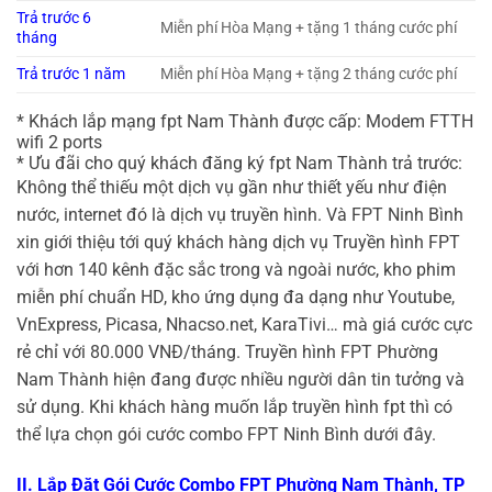
Trả trước 6
Miễn phí Hòa Mạng + tặng 1 tháng cước phí
tháng
Trả trước 1 năm
Miễn phí Hòa Mạng + tặng 2 tháng cước phí
* Khách lắp mạng fpt Nam Thành được cấp: Modem FTTH
wifi 2 ports
* Ưu đãi cho quý khách đăng ký fpt Nam Thành trả trước:
Không thể thiếu một dịch vụ gần như thiết yếu như điện
nước, internet đó là dịch vụ truyền hình. Và FPT Ninh Bình
xin giới thiệu tới quý khách hàng dịch vụ Truyền hình FPT
với hơn 140 kênh đặc sắc trong và ngoài nước, kho phim
miễn phí chuẩn HD, kho ứng dụng đa dạng như Youtube,
VnExpress, Picasa, Nhacso.net, KaraTivi… mà giá cước cực
rẻ chỉ với 80.000 VNĐ/tháng. Truyền hình FPT Phường
Nam Thành hiện đang được nhiều người dân tin tưởng và
sử dụng. Khi khách hàng muốn lắp truyền hình fpt thì có
thể lựa chọn gói cước combo FPT Ninh Bình dưới đây.
II. Lắp Đặt Gói Cước Combo FPT Phường Nam Thành, TP