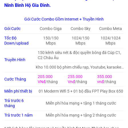
Ninh Bình Hộ Gia Đình.
Gói Cước Combo Gồm Internet + Truyền Hình
Gói Cước
Combo Giga
Combo Sky
Combo Meta
Tốc Độ
150/150
1024/150
1024/1024
Down/upload
Mbps
Mbps
Mbps
150 kênh siêu nét & độc quyền bóng đá Cúp C1,
C2 Châu Âu
Truyền Hình
Kho 10.000 bộ phim chiếu rạp, Youtube, karaoke…
205.000
255.000
355.000
Cước Tháng
VNđ
/tháng
Vnđ
/tháng
vnđ
/tháng
Miễn phí thiết bị
01 Moderm Wifi 5 + 01 bộ đầu FPT Play Box 650
Trả trước 6
Miễn phí hòa mạng + tặng 1 tháng cước
tháng
Trả trước 1 năm
Miễn phí hòa mạng + tặng 2 tháng cước