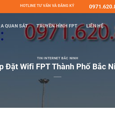
HOTLINE TƯ VẤN VÀ ĐĂNG KÝ
0971.620.
A QUAN SÁT
TRUYỀN HÌNH FPT
LIÊN HỆ
TIN INTERNET BẮC NINH
p Đặt Wifi FPT Thành Phố Bắc N