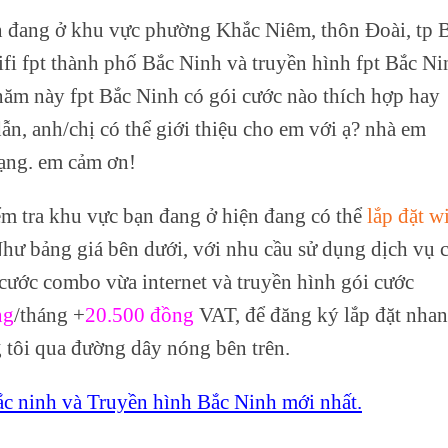
n đang ở khu vực phường Khắc Niêm, thôn Đoài, tp 
fi fpt thành phố Bắc Ninh và truyền hình fpt Bắc Ni
năm này fpt Bắc Ninh có gói cước nào thích hợp hay
n, anh/chị có thể giới thiệu cho em với ạ? nhà em
mạng. em cảm ơn!
ểm tra khu vực bạn đang ở hiện đang có thể
lắp đặt wi
hư bảng giá bên dưới, với nhu cầu sử dụng dịch vụ 
cước combo vừa internet và truyền hình gói cước
ng
/tháng +
20.500 đồng
VAT, để đăng ký lắp đặt nha
g tôi qua đường dây nóng bên trên.
bắc ninh và Truyền hình Bắc Ninh mới nhất.