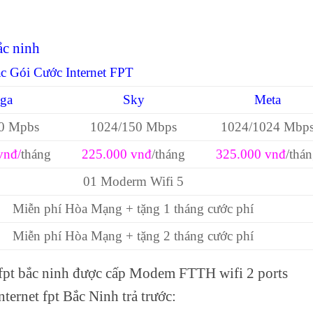
ắc ninh
c Gói Cước Internet FPT
ga
Sky
Meta
0 Mpbs
1024/150 Mbps
1024/1024 Mbp
vnđ/
tháng
225.000 vnđ
/tháng
325.000 vnđ
/thá
01 Moderm Wifi 5
Miễn phí Hòa Mạng + tặng 1 tháng cước phí
Miễn phí Hòa Mạng + tặng 2 tháng cước phí
 fpt bắc ninh được cấp Modem FTTH wifi 2 ports
ternet fpt Bắc Ninh trả trước: