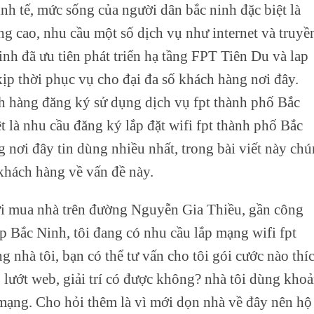
inh tế, mức sống của người dân bắc ninh đặc biệt là
g cao, nhu cầu một số dịch vụ như internet và truyề
inh đã ưu tiên phát triển hạ tầng FPT Tiên Du và lap
ịp thời phục vụ cho đại đa số khách hàng nơi đây.
ch hàng đăng ký sử dụng dịch vụ fpt thành phố Bắc
t là nhu cầu đăng ký lắp đặt wifi fpt thành phố Bắc
 nơi đây tin dùng nhiều nhất, trong bài viết này ch
 khách hàng về vấn đề này.
ới mua nhà trên đường Nguyễn Gia Thiều, gần công
p Bắc Ninh, tôi đang có nhu cầu lắp mạng wifi fpt
 nhà tôi, bạn có thể tư vấn cho tôi gói cước nào thí
lướt web, giải trí có được không? nhà tôi dùng kho
 mạng. Cho hỏi thêm là vì mới dọn nhà về đây nên hộ