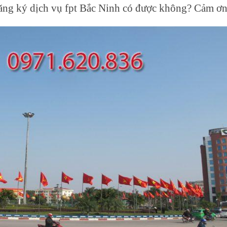
 đăng ký dịch vụ fpt Bắc Ninh có được không? Cảm ơn