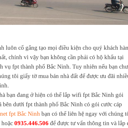
nh luôn cố gắng tạo mọi điều kiện cho quý khách hà
nhất, chính vì vậy bạn không cần phải có hộ khẩu tại
ch vụ fpt thành phố Bắc Ninh. Tuy nhiên nếu bạn ch
húng tôi giấy tờ mua bán nhà đất để được ưu đãi nhiề
inh.
hà bạn đang ở hiện có thể lắp wifi fpt Bắc Ninh gói
 bên dưới fpt thành phố Bắc Ninh
có gói cước cáp
rnet fpt Bắc Ninh
bạn có thể liên hệ ngay với chúng t
hoặc
0935.446.506
để được tư vấn thông tin và lắp 