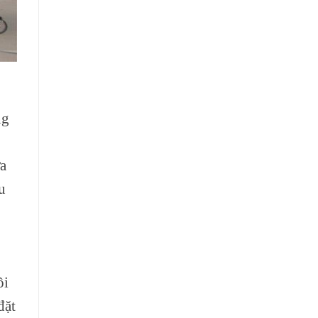
ng
ưa
u
ôi
đặt