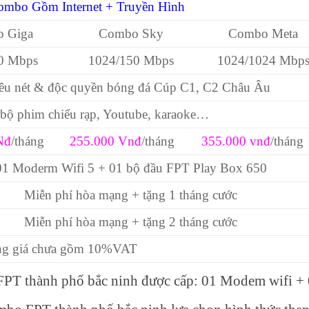
ombo Gồm Internet + Truyền Hình
 Giga
Combo Sky
Combo Meta
0 Mbps
1024/150 Mbps
1024/1024 Mbp
iêu nét & độc quyền bóng đá Cúp C1, C2 Châu Âu
bộ phim chiếu rạp, Youtube, karaoke…
Nđ
/tháng
255.000 Vnđ
/tháng
355.000 vnđ
/tháng
01 Moderm Wifi 5 + 01 bộ đầu FPT Play Box 650
Miễn phí hòa mạng + tặng 1 tháng cước
Miễn phí hòa mạng + tặng 2 tháng cước
g giá chưa gồm 10%VAT
FPT thành phố bắc ninh được cấp: 01 Modem wifi +