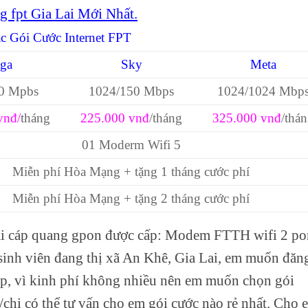
g fpt Gia Lai Mới Nhất.
c Gói Cước Internet FPT
ga
Sky
Meta
0 Mpbs
1024/150 Mbps
1024/1024 Mbp
vnđ/
tháng
225.000 vnđ
/tháng
325.000 vnđ
/thá
01 Moderm Wifi 5
Miễn phí Hòa Mạng + tặng 1 tháng cước phí
Miễn phí Hòa Mạng + tặng 2 tháng cước phí
 Lai cáp quang gpon được cấp: Modem FTTH wifi 2 po
sinh viên đang thị xã An Khê, Gia Lai, em muốn đăn
 tập, vì kinh phí không nhiều nên em muốn chọn gói
/chị có thể tư vấn cho em gói cước nào rẻ nhất. Cho 