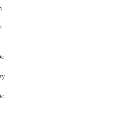
ký
o
i
ớc
ty
ợc