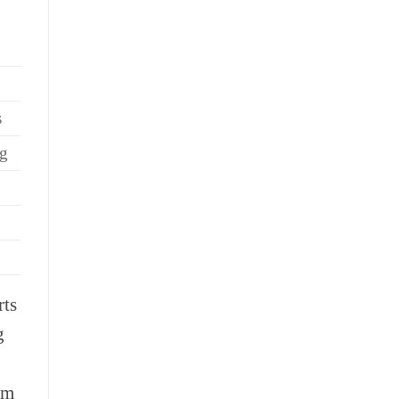
s
ng
rts
g
em