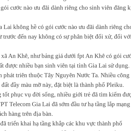
gói cước nào ưu đãi dành riêng cho sinh viên đăng 
a Lai không hề có gói cước nào ưu đãi dành riêng ch
ừ trước đến nay không có sự phân biệt đối xử, đối vớ
tị xã An Khê, như bảng giá dưới fpt An Khê có gói cư
t được nhiều bạn sinh viên tại tỉnh Gia Lai sử dụng.
nh phát triên thuộc Tây Nguyên Nước Ta. Nhiều công 
đất đầy màu mỡ này, đặt biệt là thành phố Pleiku.
 tốt phục vụ đời sống, nhiều giới trẻ đã tìm kiếm đư
FPT Telecom Gia Lai đã sớm đầu tư hạ tầng lắp mạng
ách hàng trên địa bàn.
đã triển khai hạ tầng khắp các khu vực thành phố