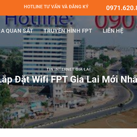
HOTLINE TƯ VẤN VÀ ĐĂNG KÝ
0971.620.
A QUAN SÁT
TRUYỀN HÌNH FPT
LIÊN HỆ
TIN INTERNET GIA LAI
Lắp Đặt Wifi FPT Gia Lai Mới Nhấ