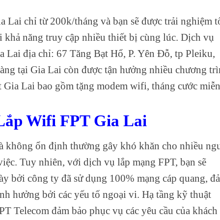
a Lai chỉ từ 200k/tháng và bạn sẽ được trải nghiệm t
 khả năng truy cập nhiều thiết bị cùng lúc. Dịch vụ
 Lai địa chỉ: 67 Tăng Bạt Hổ, P. Yên Đỗ, tp Pleiku,
àng tại Gia Lai còn được tận hưởng nhiều chương tr
pt Gia Lai bao gồm tặng modem wifi, tháng cước miễ
ắp Wifi FPT Gia Lai
và không ổn định thường gây khó khăn cho nhiều ng
g việc. Tuy nhiên, với dịch vụ lắp mạng FPT, bạn sẽ
này bởi công ty đã sử dụng 100% mạng cáp quang, đ
nh hưởng bởi các yếu tố ngoại vi. Hạ tầng kỹ thuật
FPT Telecom đảm bảo phục vụ các yêu cầu của khách