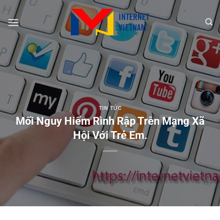
Chuyển
đến
nội
dung
TIN TỨC
Mối Nguy Hiểm Rình Rập Trên Mạng Xã
Hội Với Trẻ Em.