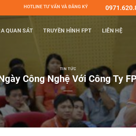
HOTLINE TƯ VẤN VÀ ĐĂNG KÝ
0971.620.
A QUAN SÁT
TRUYỀN HÌNH FPT
LIÊN HỆ
TIN TỨC
Ngày Công Nghệ Với Công Ty F