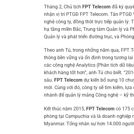
Tháng 2, Chủ tịch
FPT Telecom
đã ký quyế
nhận vị trí PTGĐ FPT Telecom. Tân PTGĐ V
nghệ công ty, đồng thời trực tiếp quản lý
hạ tầng miền Bắc, Trung tâm Quản lý và Ph
Quản lý và phát triển đường trục, và Phòng
Theo anh Tú, trong những năm qua, FPT Te
thông bền vững và ổn định trong tương la
các công nghệ Analytics (Phân tích dữ liệu
khách hàng tốt hơn”, anh Tú cho biết. “201
sâu.
FPT Telecom
dự kiến bổ sung 10 chuyê
mới. Cùng với đó, công ty sẽ tìm kiếm, lự
nhánh để quản lý mảng Công nghệ – kỹ th
Kết thúc năm 2015,
FPT Telecom
có 175 ch
phòng tại Campuchia và là doanh nghiệp n
Myanmar. Tổng nhân sự hơn 14.000 người, 