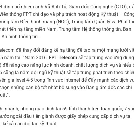
t định bổ nhiệm anh Vũ Anh Tú, Giám đốc Công nghệ (CTO), 
iễn thông FPT chỉ đạo và phụ trách hoạt động Kỹ thuật – Côn
: Trung tâm Điều hành mạng (NOC), Trung tâm Quản lý và Phát tri
át triển hạ tầng miền Nam, Trung tâm Hệ thống thông tin, Ban
 An ninh thông tin.
lecom đã thay đổi đáng kể hạ tầng để tạo ra một mạng lưới vi
i 5 năm tới. “Năm 2016,
FPT Telecom
sẽ tập trung vào ứng dụng
) để nâng cao năng lực kinh doanh, chất lượng dịch vụ và hiểu b
6 cũng là năm đội ngũ kỹ thuật sẽ tập trung phát triển theo chiề
n gia level 4-5 trong lĩnh vực Internet để đẩy mạnh các dịch v
a chọn những cán bộ tốt nhất bổ sung vào Ban giám đốc các chi
uật”.
i nhánh, phòng giao dịch tại 59 tỉnh thành trên toàn quốc, 7 vă
ước ngoài đầu tiên giành được giấy phép cung cấp dịch vụ tại
kể cả các đối tác kỹ thuật.