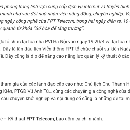
n phong trong lĩnh vực cung cấp dịch vụ internet và truyền hình
 mạnh nhờ vào đội ngũ nhân viên năng động, chuyên nghiệp. Vớ
ng ngày công nghệ của FPT Telecom, trong hai ngày diễn ra, 10
y quanh từ khóa “Số hóa để tăng trưởng”.
tổ chức tại tòa nhà PVI Hà Nội vào ngày 19-20/4 và tại tòa n
. Đây là lần đầu tiên Viễn thông FPT tổ chức chuỗi sự kiện Ngà
ề. Đây cũng là dịp để nâng cao năng lực quản lý kỹ thuật ở các
tham gia của các lãnh đạo cấp cao như: Chủ tịch Chu Thanh H
 Kiên, PTGĐ Vũ Anh Tú… cùng các chuyên gia công nghệ của 
 câu chuyện khởi nghiệp và nội dung số cũng là những đề tài m
ệ – Kỹ thuật
FPT Telecom
, bao gồm cả chi nhánh.