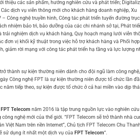
 thiệu các sản phẩm, hướng nghiên cứu và phát triển; Digitali
ại; Các dịch vụ viễn thông mới cho khách hàng doanh nghiệp, Xu
V – Công nghệ truyền hình, Công tác phát triển tuyến đường trục
ách nhiệm bảo trì, bảo dưỡng của các chi nhánh sở tại, Phát triể
à trải nghiệm dịch vụ khách hàng, Quy hoạch mạng lưới viễn th
c đơn vị khối kỹ thuật trong việc hỗ trợ khách hàng và Phối hợp
nh, giảm rời mạng với công tác phát triển hạ tầng và lực lượng 
 trở thành sự kiện thường niên dành cho đội ngũ làm công nghệ,
Ngày Công nghệ FPT là sự kiện thường niên được tổ chức lần đ
c năm tiếp theo, sự kiện được tổ chức ở cả hai miền vào dịp th
a
FPT Telecom
năm 2016 là tập trung nguồn lực vào nghiên cứu
g công nghệ mới của thế giới. “FPT Telecom sẽ trở thành nhà c
ân Việt Nam trên nền Internet”, Chủ tịch FPT Telecom Chu Than
ẽ sử dụng ít nhất một dịch vụ của
FPT Telecom
“.