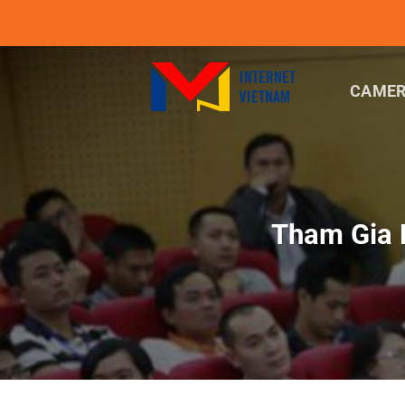
Chuyển
đến
nội
dung
CAMER
Tham Gia 