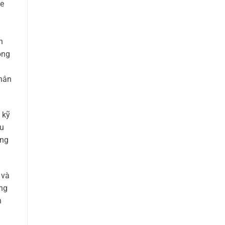
ze
n
ông
nhân
 kỹ
ầu
áng
 và
ung
h