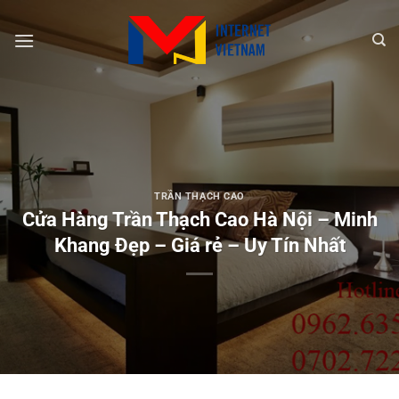
Chuyển
đến
nội
dung
TRẦN THẠCH CAO
Cửa Hàng Trần Thạch Cao Hà Nội – Minh
Khang Đẹp – Giá rẻ – Uy Tín Nhất